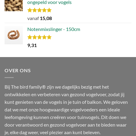
ongepeld voor vogels
Waardering
vanaf
15,08
5.00
uit 5
Notenmixslinger - 150cm
Waardering
9,31
5.00
uit 5
OVER ONS
Bij The bird family® zijn we dagelijks bezig met het
ontwikkelen en verbeteren van gezond vogelvoer, zodat jij
kunt genieten van de vogels in je tuin of balkon. We geloven
dat we met onze hoogwaardige vogelvoeders een ideale
leefomgeving kunnen creëren voor tuinvogels. Dit doen we
door verantwoord en gezond vogelvoer aan te bieden waar
je, elke dag weer, veel plezier aan kunt beleven.