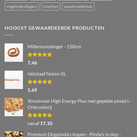
vogelvoerslingers
vruchten
wandvoederhuis
HOOGST GEWAARDEERDE PRODUCTEN
Milleniumslinger - 150cm
Waardering
7,46
5.00
uit 5
Vetstaaf Noten XL
Waardering
5,69
5.00
uit 5
Strooivoer High Energy Plus met gepelde pinda's -
Onkruidvrij
Waardering
vanaf
17,10
5.00
uit 5
Premium Doppinda’s kopen - Pinda’s in dop -