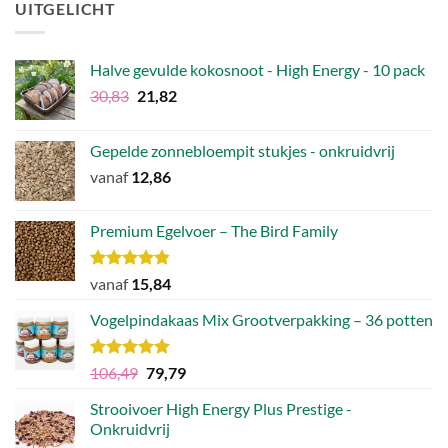
€41,12.
€38,87.
UITGELICHT
Halve gevulde kokosnoot - High Energy - 10 pack
Oorspronkelijke
Huidige
30,83
21,82
prijs
prijs
was:
is:
Gepelde zonnebloempit stukjes - onkruidvrij
€30,83.
€21,82.
vanaf
12,86
Premium Egelvoer – The Bird Family
Waardering
vanaf
15,84
4.83
uit 5
Vogelpindakaas Mix Grootverpakking – 36 potten
Waardering
Oorspronkelijke
Huidige
106,49
79,79
5.00
uit 5
prijs
prijs
Strooivoer High Energy Plus Prestige -
was:
is:
Onkruidvrij
€106,49.
€79,79.