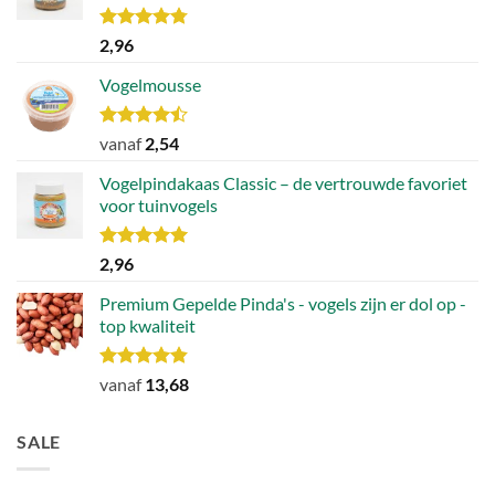
Waardering
2,96
4.78
uit 5
Vogelmousse
Waardering
vanaf
2,54
4.43
uit 5
Vogelpindakaas Classic – de vertrouwde favoriet
voor tuinvogels
Waardering
2,96
5.00
uit 5
Premium Gepelde Pinda's - vogels zijn er dol op -
top kwaliteit
Waardering
vanaf
13,68
4.82
uit 5
SALE