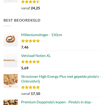
Waardering
vanaf
24,25
4.46
uit 5
BEST BEOORDEELD
Milleniumslinger - 150cm
Waardering
7,46
5.00
uit 5
Vetstaaf Noten XL
Waardering
5,69
5.00
uit 5
Strooivoer High Energy Plus met gepelde pinda's -
Onkruidvrij
Waardering
vanaf
17,10
5.00
uit 5
Premium Doppinda’s kopen - Pinda’s in dop -