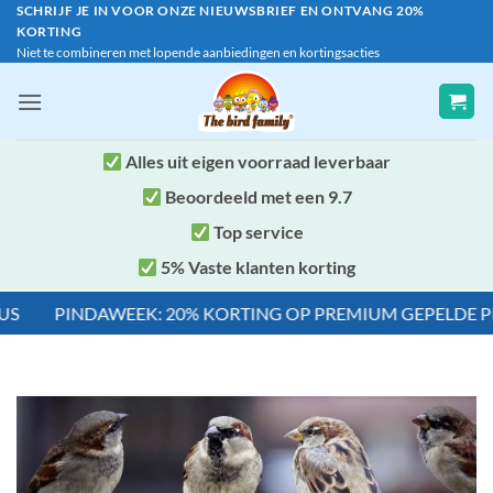
Ga
SCHRIJF JE IN VOOR ONZE NIEUWSBRIEF EN ONTVANG 20%
KORTING
naar
Niet te combineren met lopende aanbiedingen en kortingsacties
inhoud
Alles uit eigen voorraad leverbaar
Beoordeeld met een 9.7
Top service
5% Vaste klanten korting
PINDAWEEK: 20% KORTING OP PREMIUM GEPELDE PINDA'