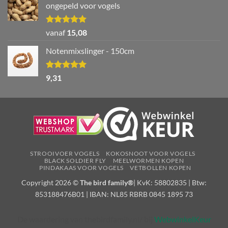
ongepeld voor vogels
Waardering
vanaf
15,08
5.00
uit 5
Notenmixslinger - 150cm
Waardering
9,31
5.00
uit 5
STROOIVOER VOGELS
KOKOSNOOT VOOR VOGELS
BLACK SOLDIER FLY
MEELWORMEN KOPEN
PINDAKAAS VOOR VOGELS
VETBOLLEN KOPEN
Copyright 2026 ©
The bird family®
| KvK: 58802835 | Btw:
853188476B01 | IBAN: NL85 RBRB 0845 1895 73
De waardering van thebirdfamily.nl/ bij
WebwinkelKeur