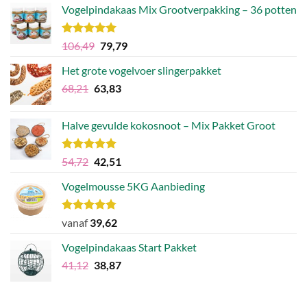
Vogelpindakaas Mix Grootverpakking – 36 potten
Waardering
Oorspronkelijke
Huidige
106,49
79,79
5.00
uit 5
prijs
prijs
Het grote vogelvoer slingerpakket
was:
is:
Oorspronkelijke
Huidige
68,21
63,83
€106,49.
€79,79.
prijs
prijs
was:
is:
Halve gevulde kokosnoot – Mix Pakket Groot
€68,21.
€63,83.
Waardering
Oorspronkelijke
Huidige
54,72
42,51
5.00
uit 5
prijs
prijs
Vogelmousse 5KG Aanbieding
was:
is:
€54,72.
€42,51.
Waardering
vanaf
39,62
4.75
uit 5
Vogelpindakaas Start Pakket
Oorspronkelijke
Huidige
41,12
38,87
prijs
prijs
was:
is: