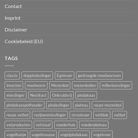
Contact
Imprint
Disclaimer
Cookiebeleid (EU)
TAGS
classic
doppindaslinger
Egelvoer
gedroogde meelwormen
insecten
meelworm
Mezenbol
mezenbollen
milleniumslinger
mixslinger
Nestkast
Onkruidvrij
pindakaas
pindakaaspothouder
pindaslinger
plateau
reuze mezenbol
reuze vetbol
rozijnenmixslinger
strooivoer
vetblok
vetbol
vetproducten
vetstaaf
voederhuis
voederplateau
vogelhuisje
vogelmousse
vogelpindakaas
vogelvoer