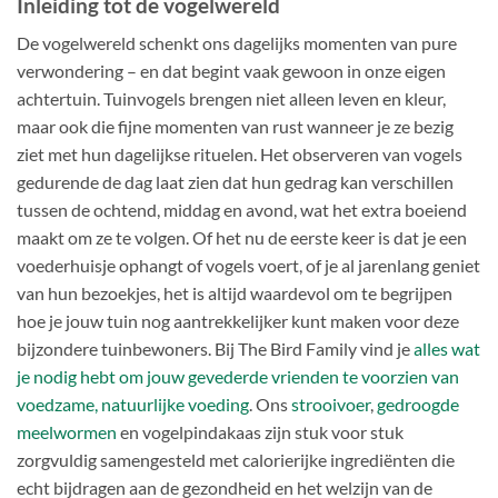
Inleiding tot de vogelwereld
De vogelwereld schenkt ons dagelijks momenten van pure
verwondering – en dat begint vaak gewoon in onze eigen
achtertuin. Tuinvogels brengen niet alleen leven en kleur,
maar ook die fijne momenten van rust wanneer je ze bezig
ziet met hun dagelijkse rituelen. Het observeren van vogels
gedurende de dag laat zien dat hun gedrag kan verschillen
tussen de ochtend, middag en avond, wat het extra boeiend
maakt om ze te volgen. Of het nu de eerste keer is dat je een
voederhuisje ophangt of vogels voert, of je al jarenlang geniet
van hun bezoekjes, het is altijd waardevol om te begrijpen
hoe je jouw tuin nog aantrekkelijker kunt maken voor deze
bijzondere tuinbewoners. Bij The Bird Family vind je
alles wat
je nodig hebt om jouw gevederde vrienden te voorzien van
voedzame, natuurlijke voeding
. Ons
strooivoer
,
gedroogde
meelwormen
en vogelpindakaas zijn stuk voor stuk
zorgvuldig samengesteld met calorierijke ingrediënten die
echt bijdragen aan de gezondheid en het welzijn van de