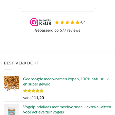
BEST VERKOCHT
Gedroogde meelwormen kopen, 100% natuurlijk
en super gewild
Waardering
vanaf
11,20
4.90
uit 5
Vogelpindakaas met meelwormen – extra eiwitten
voor actieve tuinvogels