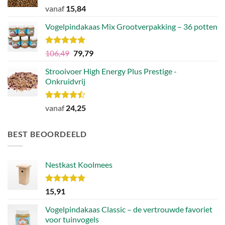
Waardering
vanaf
15,84
4.83
uit 5
Vogelpindakaas Mix Grootverpakking – 36 potten
Waardering
Oorspronkelijke
Huidige
106,49
79,79
5.00
uit 5
prijs
prijs
Strooivoer High Energy Plus Prestige -
was:
is:
Onkruidvrij
€106,49.
€79,79.
Waardering
vanaf
24,25
4.46
uit 5
BEST BEOORDEELD
Nestkast Koolmees
Waardering
15,91
5.00
uit 5
Vogelpindakaas Classic – de vertrouwde favoriet
voor tuinvogels