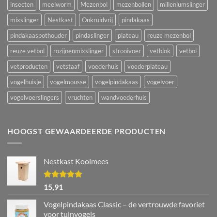
insecten
meelworm
Mezenbol
mezenbollen
milleniumslinger
mixslinger
Nestkast
Onkruidvrij
pindakaas
pindakaaspothouder
pindaslinger
plateau
reuze mezenbol
reuze vetbol
rozijnenmixslinger
strooivoer
vetblok
vetbol
vetproducten
vetstaaf
voederhuis
voederplateau
vogelhuisje
vogelmousse
vogelpindakaas
vogelvoer
vogelvoerslingers
vruchten
wandvoederhuis
HOOGST GEWAARDEERDE PRODUCTEN
Nestkast Koolmees
Waardering
15,91
5.00
uit 5
Vogelpindakaas Classic – de vertrouwde favoriet
voor tuinvogels