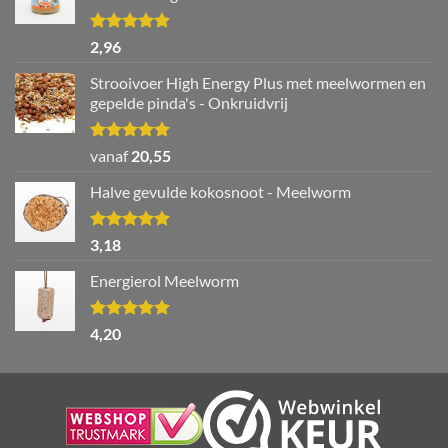
Waardering
2,96
5.00
uit 5
Strooivoer High Energy Plus met meelwormen en
gepelde pinda's - Onkruidvrij
Waardering
vanaf
20,55
5.00
uit 5
Halve gevulde kokosnoot - Meelworm
Waardering
3,18
5.00
uit 5
Energierol Meelworm
Waardering
4,20
5.00
uit 5