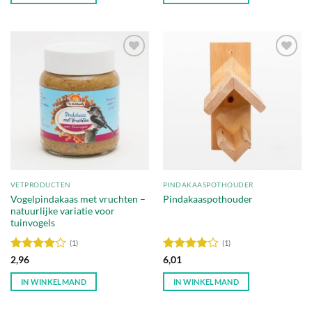
Toevoegen
Toevoegen
aan
aan
verlanglijst
verlanglijst
VETPRODUCTEN
PINDAKAASPOTHOUDER
Vogelpindakaas met vruchten –
Pindakaaspothouder
natuurlijke variatie voor
tuinvogels
(1)
(1)
Waardering
Waardering
2,96
6,01
4
uit 5
4
uit 5
IN WINKELMAND
IN WINKELMAND