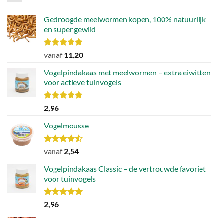
Gedroogde meelwormen kopen, 100% natuurlijk
en super gewild
Waardering
vanaf
11,20
4.90
uit 5
Vogelpindakaas met meelwormen – extra eiwitten
voor actieve tuinvogels
Waardering
2,96
4.78
uit 5
Vogelmousse
Waardering
vanaf
2,54
4.43
uit 5
Vogelpindakaas Classic – de vertrouwde favoriet
voor tuinvogels
Waardering
2,96
5.00
uit 5