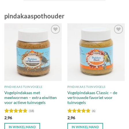
pindakaaspothouder
Toevoegen
Toevoegen
aan
aan
verlanglijst
verlanglijst
PINDAKAAS TUINVOGELS
PINDAKAAS TUINVOGELS
Vogelpindakaas met
Vogelpindakaas Classic – de
meelwormen – extra eiwitten
vertrouwde favoriet voor
voor actieve tuinvogels
tuinvogels
(18)
(6)
Waardering
Waardering
2,96
2,96
4.78
uit 5
5
uit 5
IN WINKELMAND
IN WINKELMAND