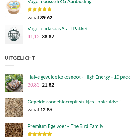
Vogelmousse 5KG Aanbieding
was:
is:
€54,72.
€42,51.
Waardering
vanaf
39,62
4.75
uit 5
Vogelpindakaas Start Pakket
Oorspronkelijke
Huidige
41,12
38,87
prijs
prijs
was:
is:
€41,12.
€38,87.
UITGELICHT
Halve gevulde kokosnoot - High Energy - 10 pack
Oorspronkelijke
Huidige
30,83
21,82
prijs
prijs
was:
is:
Gepelde zonnebloempit stukjes - onkruidvrij
€30,83.
€21,82.
vanaf
12,86
Premium Egelvoer – The Bird Family