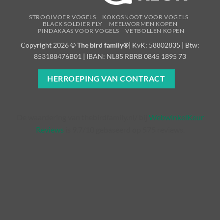
STROOIVOER VOGELS
KOKOSNOOT VOOR VOGELS
BLACK SOLDIER FLY
MEELWORMEN KOPEN
PINDAKAAS VOOR VOGELS
VETBOLLEN KOPEN
Copyright 2026 ©
The bird family®
| KvK: 58802835 | Btw:
853188476B01 | IBAN: NL85 RBRB 0845 1895 73
HERROEPING VAN CONTRACT
De waardering van thebirdfamily.nl/ bij
WebwinkelKeur
Reviews
is 9.7/10 gebaseerd op 575 reviews.