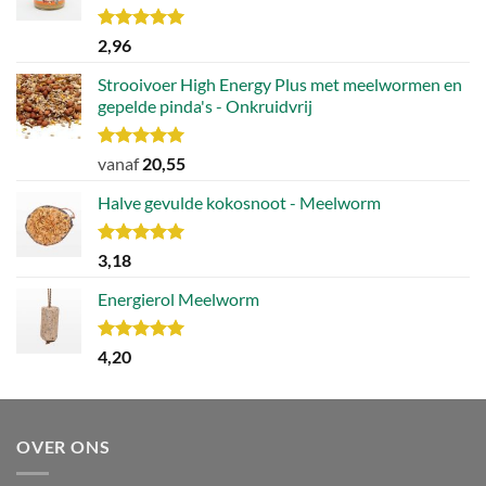
Waardering
2,96
5.00
uit 5
Strooivoer High Energy Plus met meelwormen en
gepelde pinda's - Onkruidvrij
Waardering
vanaf
20,55
5.00
uit 5
Halve gevulde kokosnoot - Meelworm
Waardering
3,18
5.00
uit 5
Energierol Meelworm
Waardering
4,20
5.00
uit 5
OVER ONS