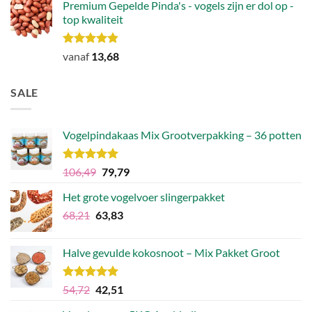
Premium Gepelde Pinda's - vogels zijn er dol op -
top kwaliteit
Waardering
vanaf
13,68
4.82
uit 5
SALE
Vogelpindakaas Mix Grootverpakking – 36 potten
Waardering
Oorspronkelijke
Huidige
106,49
79,79
5.00
uit 5
prijs
prijs
Het grote vogelvoer slingerpakket
was:
is:
Oorspronkelijke
Huidige
68,21
63,83
€106,49.
€79,79.
prijs
prijs
was:
is:
Halve gevulde kokosnoot – Mix Pakket Groot
€68,21.
€63,83.
Waardering
Oorspronkelijke
Huidige
54,72
42,51
5.00
uit 5
prijs
prijs