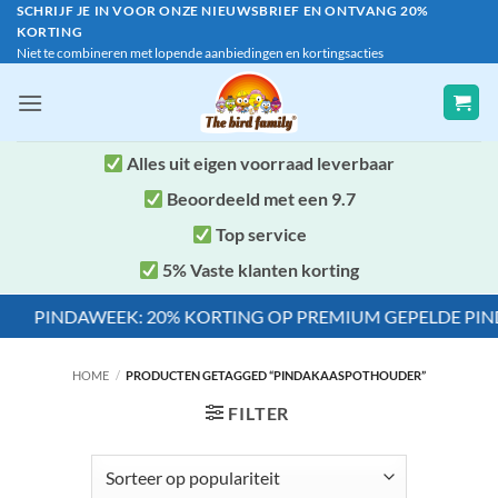
Ga
SCHRIJF JE IN VOOR ONZE NIEUWSBRIEF EN ONTVANG 20%
KORTING
naar
Niet te combineren met lopende aanbiedingen en kortingsacties
inhoud
Alles uit eigen voorraad leverbaar
Beoordeeld met een 9.7
Top service
5% Vaste klanten korting
PINDAWEEK: 20% KORTING OP PREMIUM GEPELDE PINDA'S 
HOME
/
PRODUCTEN GETAGGED “PINDAKAASPOTHOUDER”
FILTER