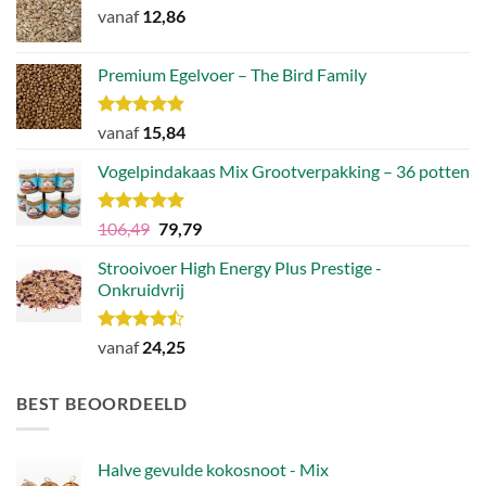
vanaf
12,86
Premium Egelvoer – The Bird Family
Waardering
vanaf
15,84
4.83
uit 5
Vogelpindakaas Mix Grootverpakking – 36 potten
Waardering
Oorspronkelijke
Huidige
106,49
79,79
5.00
uit 5
prijs
prijs
Strooivoer High Energy Plus Prestige -
was:
is:
Onkruidvrij
€106,49.
€79,79.
Waardering
vanaf
24,25
4.46
uit 5
BEST BEOORDEELD
Halve gevulde kokosnoot - Mix