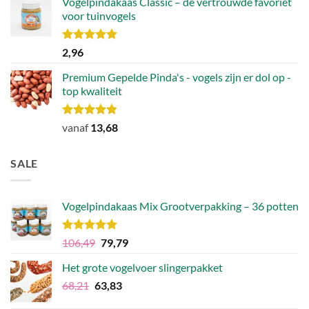
Vogelpindakaas Classic – de vertrouwde favoriet
voor tuinvogels
Waardering
2,96
5.00
uit 5
Premium Gepelde Pinda's - vogels zijn er dol op -
top kwaliteit
Waardering
vanaf
13,68
4.82
uit 5
SALE
Vogelpindakaas Mix Grootverpakking – 36 potten
Waardering
Oorspronkelijke
Huidige
106,49
79,79
5.00
uit 5
prijs
prijs
Het grote vogelvoer slingerpakket
was:
is:
Oorspronkelijke
Huidige
68,21
63,83
€106,49.
€79,79.
prijs
prijs