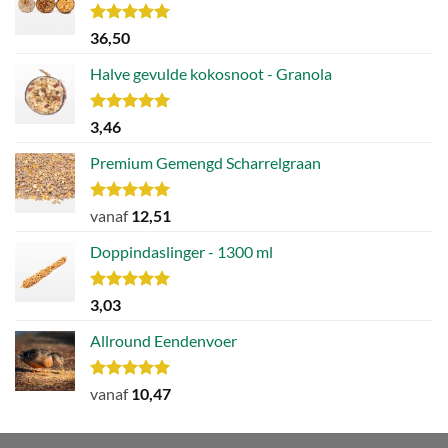
Waardering
36,50
5.00
uit 5
Halve gevulde kokosnoot - Granola
Waardering
3,46
5.00
uit 5
Premium Gemengd Scharrelgraan
Waardering
vanaf
12,51
5.00
uit 5
Doppindaslinger - 1300 ml
Waardering
3,03
5.00
uit 5
Allround Eendenvoer
Waardering
vanaf
10,47
5.00
uit 5