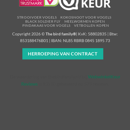
STROOIVOER VOGELS
KOKOSNOOT VOOR VOGELS
BLACK SOLDIER FLY
MEELWORMEN KOPEN
PINDAKAAS VOOR VOGELS
VETBOLLEN KOPEN
Copyright 2026 ©
The bird family®
| KvK: 58802835 | Btw:
853188476B01 | IBAN: NL85 RBRB 0845 1895 73
HERROEPING VAN CONTRACT
De waardering van thebirdfamily.nl/ bij
WebwinkelKeur
Reviews
is 9.7/10 gebaseerd op 575 reviews.