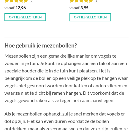
(2)
(1)
Waardering
Waardering
vanaf
12,96
vanaf
3,95
5
uit 5
5
uit 5
OPTIES SELECTEREN
OPTIES SELECTEREN
Dit
Dit
product
product
heeft
heeft
meerdere
meerdere
Hoe gebruik je mezenbollen?
variaties.
variaties.
Deze
Deze
Mezenbollen zijn een gemakkelijke manier om vogels te
optie
optie
voeden in je tuin. Je kunt ze ophangen aan een tak of aan een
kan
kan
speciale houder die je in de tuin kunt plaatsen. Het is
gekozen
gekozen
belangrijk om de bollen op een veilige plek op te hangen waar
worden
worden
vogels niet gestoord worden door katten of andere dieren en
op
op
waar ze niet te dicht bij ramen hangen. Dit voorkomt dat de
de
de
productpagina
productpagina
vogels gewond raken als ze tegen het raam aanvliegen.
Als je mezenbollen ophangt, zul je snel merken dat vogels er
dol op zijn. Het kan even duren voordat ze de bollen
ontdekken, maar als ze eenmaal weten dat ze er zijn, zullen ze