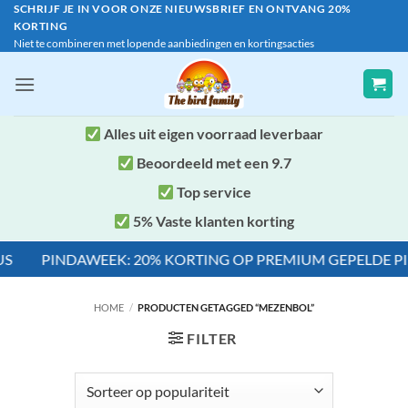
Ga
SCHRIJF JE IN VOOR ONZE NIEUWSBRIEF EN ONTVANG 20%
KORTING
naar
Niet te combineren met lopende aanbiedingen en kortingsacties
inhoud
Alles uit eigen voorraad leverbaar
Beoordeeld met een 9.7
Top service
5% Vaste klanten korting
PINDAWEEK: 20% KORTING OP PREMIUM GEPELDE PINDA'
HOME
/
PRODUCTEN GETAGGED “MEZENBOL”
FILTER