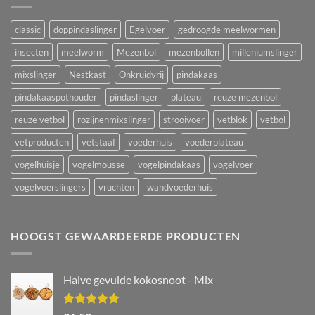
classic
doppindaslinger
Egelvoer
gedroogde meelwormen
insecten
meelworm
Mezenbol
mezenbollen
milleniumslinger
mixslinger
Nestkast
Onkruidvrij
pindakaas
pindakaaspothouder
pindaslinger
plateau
reuze mezenbol
reuze vetbol
rozijnenmixslinger
strooivoer
vetblok
vetbol
vetproducten
vetstaaf
voederhuis
voederplateau
vogelhuisje
vogelmousse
vogelpindakaas
vogelvoer
vogelvoerslingers
vruchten
wandvoederhuis
HOOGST GEWAARDEERDE PRODUCTEN
Halve gevulde kokosnoot - Mix
Waardering