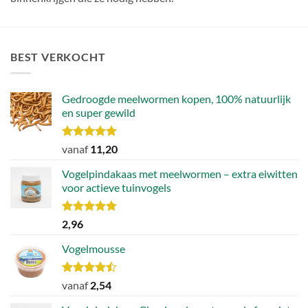
BEST VERKOCHT
Gedroogde meelwormen kopen, 100% natuurlijk
en super gewild
Waardering
vanaf
11,20
4.90
uit 5
Vogelpindakaas met meelwormen – extra eiwitten
voor actieve tuinvogels
Waardering
2,96
4.78
uit 5
Vogelmousse
Waardering
vanaf
2,54
4.43
uit 5