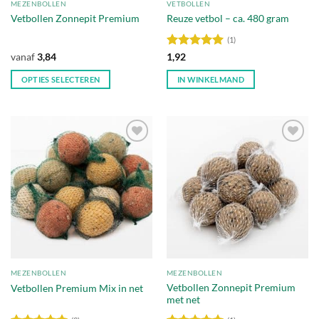
MEZENBOLLEN
VETBOLLEN
productpagina
productpagina
Vetbollen Zonnepit Premium
Reuze vetbol – ca. 480 gram
(1)
Waardering
vanaf
3,84
1,92
5
uit 5
OPTIES SELECTEREN
IN WINKELMAND
Dit
product
heeft
meerdere
Toevoegen
Toevoegen
variaties.
aan
aan
Deze
verlanglijst
verlanglijst
optie
kan
gekozen
worden
op
de
MEZENBOLLEN
MEZENBOLLEN
productpagina
Vetbollen Zonnepit Premium
Vetbollen Premium Mix in net
met net