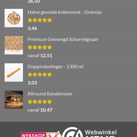
36,50
5.00
uit 5
Halve gevulde kokosnoot - Granola
Waardering
3,46
5.00
uit 5
Premium Gemengd Scharrelgraan
Waardering
vanaf
12,51
5.00
uit 5
Doppindaslinger - 1300 ml
Waardering
3,03
5.00
uit 5
Allround Eendenvoer
Waardering
vanaf
10,47
5.00
uit 5