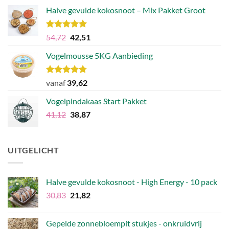
was:
is:
Halve gevulde kokosnoot – Mix Pakket Groot
€68,21.
€63,83.
Waardering
Oorspronkelijke
Huidige
54,72
42,51
5.00
uit 5
prijs
prijs
Vogelmousse 5KG Aanbieding
was:
is:
€54,72.
€42,51.
Waardering
vanaf
39,62
4.75
uit 5
Vogelpindakaas Start Pakket
Oorspronkelijke
Huidige
41,12
38,87
prijs
prijs
was:
is:
€41,12.
€38,87.
UITGELICHT
Halve gevulde kokosnoot - High Energy - 10 pack
Oorspronkelijke
Huidige
30,83
21,82
prijs
prijs
was:
is:
Gepelde zonnebloempit stukjes - onkruidvrij
€30,83.
€21,82.