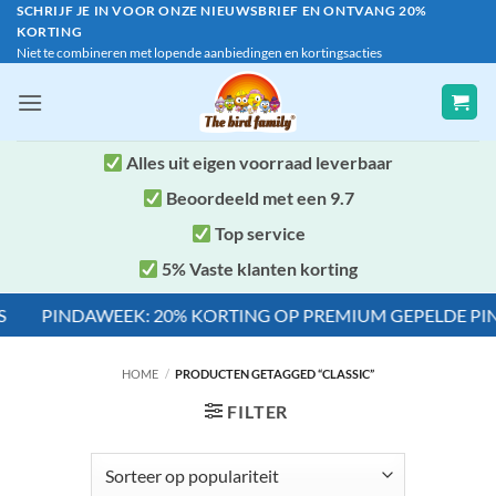
Ga
SCHRIJF JE IN VOOR ONZE NIEUWSBRIEF EN ONTVANG 20%
KORTING
naar
Niet te combineren met lopende aanbiedingen en kortingsacties
inhoud
Alles uit eigen voorraad leverbaar
Beoordeeld met een 9.7
Top service
5% Vaste klanten korting
PINDAWEEK: 20% KORTING OP PREMIUM GEPELDE PINDA'S
HOME
/
PRODUCTEN GETAGGED “CLASSIC”
FILTER