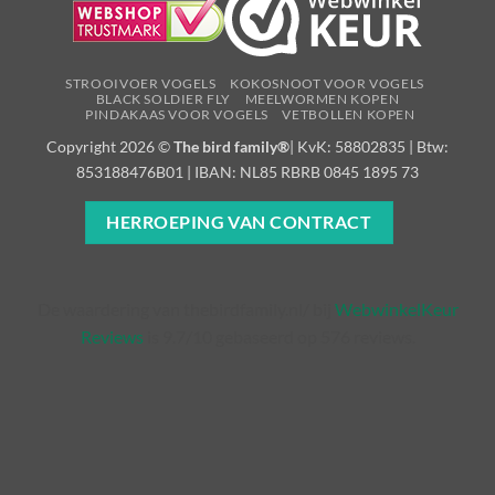
STROOIVOER VOGELS
KOKOSNOOT VOOR VOGELS
BLACK SOLDIER FLY
MEELWORMEN KOPEN
PINDAKAAS VOOR VOGELS
VETBOLLEN KOPEN
Copyright 2026 ©
The bird family®
| KvK: 58802835 | Btw:
853188476B01 | IBAN: NL85 RBRB 0845 1895 73
HERROEPING VAN CONTRACT
De waardering van thebirdfamily.nl/ bij
WebwinkelKeur
Reviews
is 9.7/10 gebaseerd op 576 reviews.