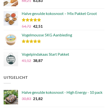
Oorspronkelijke
Huidige
68,21
63,83
€106,49.
€79,79.
prijs
prijs
was:
is:
Halve gevulde kokosnoot – Mix Pakket Groot
€68,21.
€63,83.
Waardering
Oorspronkelijke
Huidige
54,72
42,51
5.00
uit 5
prijs
prijs
Vogelmousse 5KG Aanbieding
was:
is:
€54,72.
€42,51.
Waardering
4.75
uit 5
Vogelpindakaas Start Pakket
Oorspronkelijke
Huidige
41,12
38,87
prijs
prijs
was:
is:
€41,12.
€38,87.
UITGELICHT
Halve gevulde kokosnoot - High Energy - 10 pack
Oorspronkelijke
Huidige
30,83
21,82
prijs
prijs