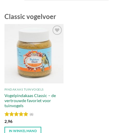
Classic vogelvoer
Toevoegen
aan
verlanglijst
PINDAKAAS TUINVOGELS
Vogelpindakaas Classic – de
vertrouwde favoriet voor
tuinvogels
(6)
Waardering
2,96
5
uit 5
IN WINKELMAND