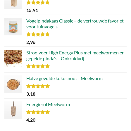
Waardering
15,91
5.00
uit 5
Vogelpindakaas Classic – de vertrouwde favoriet
voor tuinvogels
Waardering
2,96
5.00
uit 5
Strooivoer High Energy Plus met meelwormen en
gepelde pinda's - Onkruidvrij
Waardering
5.00
Halve gevulde kokosnoot - Meelworm
uit 5
Waardering
3,18
5.00
uit 5
Energierol Meelworm
Waardering
4,20
5.00
uit 5