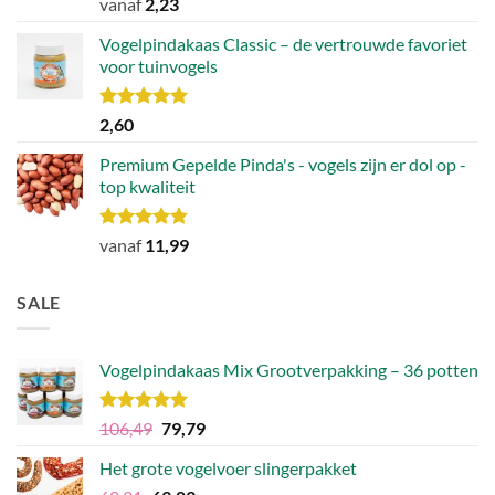
Waardering
vanaf
2,23
4.43
uit 5
Vogelpindakaas Classic – de vertrouwde favoriet
voor tuinvogels
Waardering
2,60
5.00
uit 5
Premium Gepelde Pinda's - vogels zijn er dol op -
top kwaliteit
Waardering
vanaf
11,99
4.82
uit 5
SALE
Vogelpindakaas Mix Grootverpakking – 36 potten
Waardering
Oorspronkelijke
Huidige
106,49
79,79
5.00
uit 5
prijs
prijs
Het grote vogelvoer slingerpakket
was:
is: