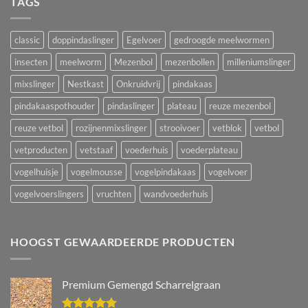
TAGS
classic
doppindaslinger
Egelvoer
gedroogde meelwormen
insecten
meelworm
Mezenbol
mezenbollen
milleniumslinger
mixslinger
Nestkast
Onkruidvrij
pindakaas
pindakaaspothouder
pindaslinger
plateau
reuze mezenbol
reuze vetbol
rozijnenmixslinger
strooivoer
vetblok
vetbol
vetproducten
vetstaaf
voederhuis
voederplateau
vogelhuisje
vogelmousse
vogelpindakaas
vogelvoer
vogelvoerslingers
vruchten
wandvoederhuis
HOOGST GEWAARDEERDE PRODUCTEN
Premium Gemengd Scharrelgraan