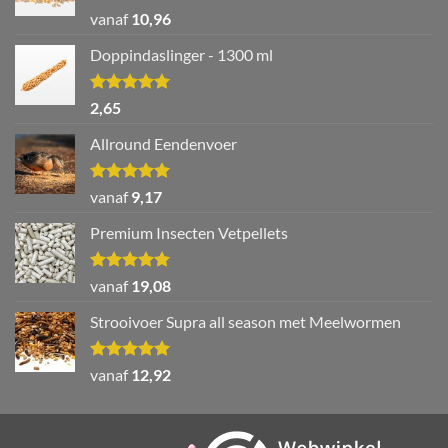
Waardering
vanaf
10,96
5.00
uit 5
Doppindaslinger - 1300 ml
Waardering
2,65
5.00
uit 5
Allround Eendenvoer
Waardering
vanaf
9,17
5.00
uit 5
Premium Insecten Vetpellets
Waardering
vanaf
19,08
5.00
uit 5
Strooivoer Supra all season met Meelwormen
Waardering
vanaf
12,92
5.00
uit 5