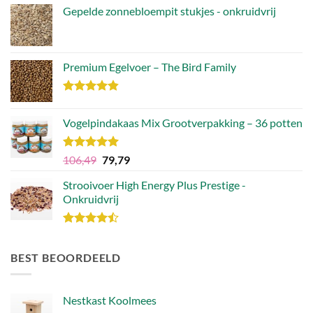
was:
is:
Gepelde zonnebloempit stukjes - onkruidvrij
€30,83.
€21,82.
Premium Egelvoer – The Bird Family
Waardering
4.83
uit 5
Vogelpindakaas Mix Grootverpakking – 36 potten
Waardering
Oorspronkelijke
Huidige
106,49
79,79
5.00
uit 5
prijs
prijs
Strooivoer High Energy Plus Prestige -
was:
is:
Onkruidvrij
€106,49.
€79,79.
Waardering
4.46
uit 5
BEST BEOORDEELD
Nestkast Koolmees