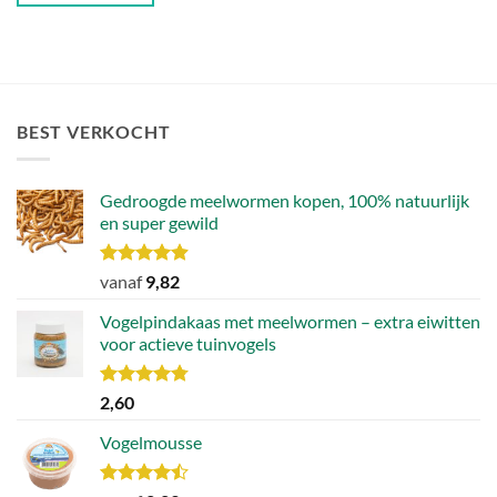
BEST VERKOCHT
Gedroogde meelwormen kopen, 100% natuurlijk
en super gewild
Waardering
vanaf
9,82
4.90
uit 5
Vogelpindakaas met meelwormen – extra eiwitten
voor actieve tuinvogels
Waardering
2,60
4.78
uit 5
Vogelmousse