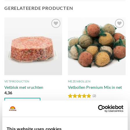
GERELATEERDE PRODUCTEN
Toevoegen
Toevoegen
aan
aan
verlanglijst
verlanglijst
VETPRODUCTEN
MEZENBOLLEN
Vetblok met vruchten
Vetbollen Premium Mix in net
4,36
(2)
IN WINKELMAND
Waardering
5
uit 5
OPTIES SELECTEREN
Dit
product
heeft
This website uses cookies