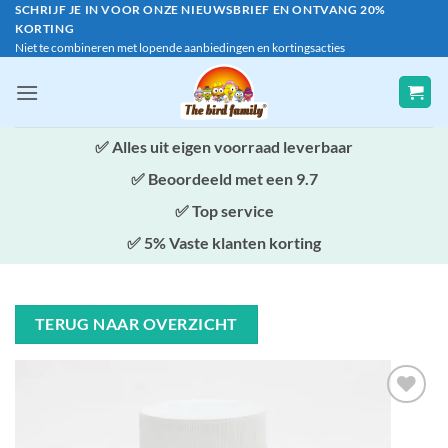
Ga
SCHRIJF JE IN VOOR ONZE NIEUWSBRIEF EN ONTVANG 20%
KORTING
naar
Niet te combineren met lopende aanbiedingen en kortingsacties
inhoud
✅
Alles uit eigen voorraad leverbaar
✅ Beoordeeld met een 9.7
✅ Top service
✅ 5% Vaste klanten korting
TERUG NAAR OVERZICHT
Toevoegen
aan