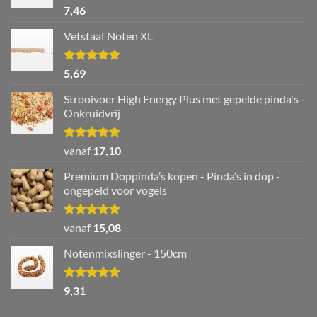
Waardering
7,46
5.00
uit 5
Vetstaaf Noten XL
Waardering
5,69
5.00
uit 5
Strooivoer High Energy Plus met gepelde pinda's -
Onkruidvrij
Waardering
vanaf
17,10
5.00
uit 5
Premium Doppinda’s kopen - Pinda’s in dop -
ongepeld voor vogels
Waardering
vanaf
15,08
5.00
uit 5
Notenmixslinger - 150cm
Waardering
9,31
5.00
uit 5