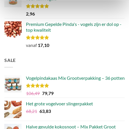
Waardering
2,96
5.00
uit 5
Premium Gepelde Pinda's - vogels zijn er dol op -
top kwaliteit
Waardering
vanaf
17,10
4.82
uit 5
SALE
Vogelpindakaas Mix Grootverpakking – 36 potten
Waardering
Oorspronkelijke
Huidige
106,49
79,79
5.00
uit 5
prijs
prijs
Het grote vogelvoer slingerpakket
was:
is:
Oorspronkelijke
Huidige
68,21
63,83
€106,49.
€79,79.
prijs
prijs
was:
is:
Halve gevulde kokosnoot – Mix Pakket Groot
€68,21.
€63,83.