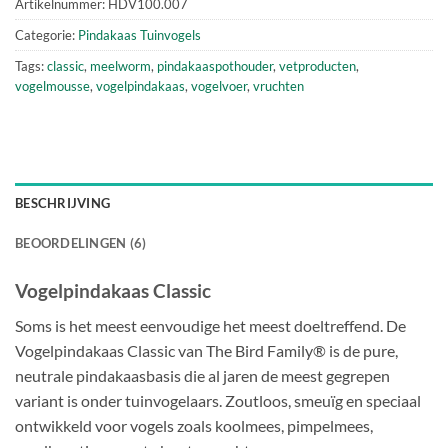
Artikelnummer:
HDV100.007
Categorie:
Pindakaas Tuinvogels
Tags:
classic
,
meelworm
,
pindakaaspothouder
,
vetproducten
,
vogelmousse
,
vogelpindakaas
,
vogelvoer
,
vruchten
BESCHRIJVING
BEOORDELINGEN (6)
Vogelpindakaas Classic
Soms is het meest eenvoudige het meest doeltreffend. De
Vogelpindakaas Classic van The Bird Family® is de pure,
neutrale pindakaasbasis die al jaren de meest gegrepen
variant is onder tuinvogelaars. Zoutloos, smeuïg en speciaal
ontwikkeld voor vogels zoals koolmees, pimpelmees,