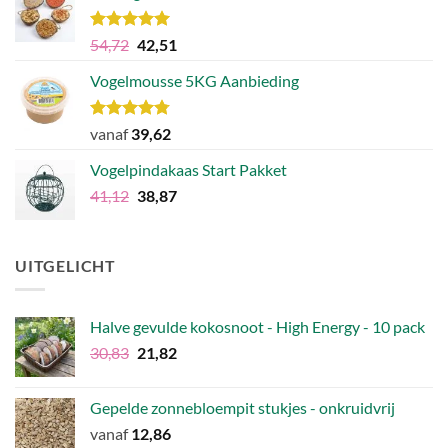
Waardering
Oorspronkelijke
Huidige
54,72
42,51
5.00
uit 5
prijs
prijs
Vogelmousse 5KG Aanbieding
was:
is:
€54,72.
€42,51.
Waardering
vanaf
39,62
4.75
uit 5
Vogelpindakaas Start Pakket
Oorspronkelijke
Huidige
41,12
38,87
prijs
prijs
was:
is:
€41,12.
€38,87.
UITGELICHT
Halve gevulde kokosnoot - High Energy - 10 pack
Oorspronkelijke
Huidige
30,83
21,82
prijs
prijs
was:
is:
Gepelde zonnebloempit stukjes - onkruidvrij
€30,83.
€21,82.
vanaf
12,86