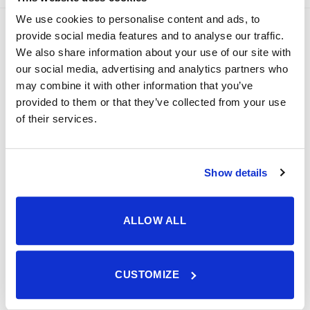
meerdere
We use cookies to personalise content and ads, to
variaties.
provide social media features and to analyse our traffic.
BEST VERKOCHT
Deze
optie
We also share information about your use of our site with
kan
our social media, advertising and analytics partners who
Gedroogde meelwormen kopen, 100% natuurlijk
gekozen
may combine it with other information that you’ve
en super gewild
worden
provided to them or that they’ve collected from your use
op
of their services.
de
Waardering
vanaf
11,20
productpagina
4.90
uit 5
Vogelpindakaas met meelwormen – extra eiwitten
voor actieve tuinvogels
Show details
Waardering
2,96
4.78
uit 5
ALLOW ALL
Vogelmousse
Waardering
vanaf
2,54
CUSTOMIZE
4.43
uit 5
Vogelpindakaas Classic – de vertrouwde favoriet
voor tuinvogels