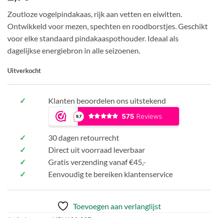
gebaseerd
op
Zoutloze vogelpindakaas, rijk aan vetten en eiwitten.
klantbeoordelingen
Ontwikkeld voor mezen, spechten en roodborstjes. Geschikt
voor elke standaard pindakaaspothouder. Ideaal als
dagelijkse energiebron in alle seizoenen.
Uitverkocht
✓
Klanten beoordelen ons uitstekend
✓
30 dagen retourrecht
✓
Direct uit voorraad leverbaar
✓
Gratis verzending vanaf €45,-
✓
Eenvoudig te bereiken klantenservice
Toevoegen aan verlanglijst