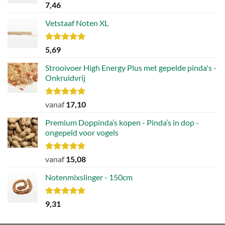
Waardering
7,46
5.00
uit 5
Vetstaaf Noten XL
Waardering
5,69
5.00
uit 5
Strooivoer High Energy Plus met gepelde pinda's -
Onkruidvrij
Waardering
vanaf
17,10
5.00
uit 5
Premium Doppinda’s kopen - Pinda’s in dop -
ongepeld voor vogels
Waardering
vanaf
15,08
5.00
uit 5
Notenmixslinger - 150cm
Waardering
9,31
5.00
uit 5