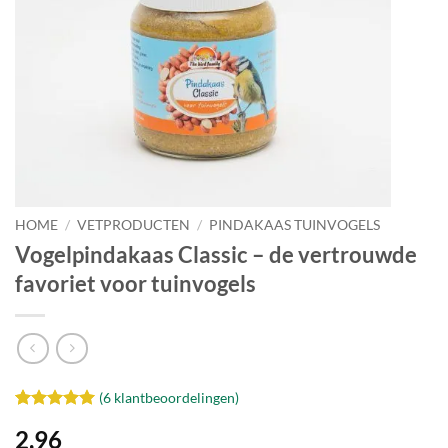
verlanglijst
HOME
/
VETPRODUCTEN
/
PINDAKAAS TUINVOGELS
Vogelpindakaas Classic – de vertrouwde
favoriet voor tuinvogels
(
6
klantbeoordelingen)
Waardering
6
2,96
5
op 5