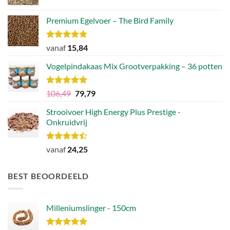
Premium Egelvoer – The Bird Family
Waardering
vanaf
15,84
4.83
uit 5
Vogelpindakaas Mix Grootverpakking – 36 potten
Waardering
Oorspronkelijke
Huidige
106,49
79,79
5.00
uit 5
prijs
prijs
Strooivoer High Energy Plus Prestige -
was:
is:
Onkruidvrij
€106,49.
€79,79.
Waardering
vanaf
24,25
4.46
uit 5
BEST BEOORDEELD
Milleniumslinger - 150cm