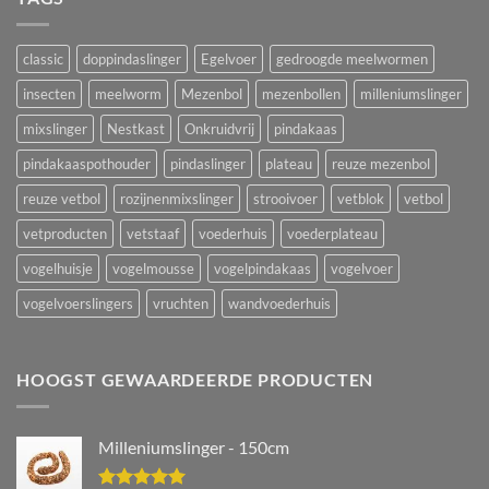
classic
doppindaslinger
Egelvoer
gedroogde meelwormen
insecten
meelworm
Mezenbol
mezenbollen
milleniumslinger
mixslinger
Nestkast
Onkruidvrij
pindakaas
pindakaaspothouder
pindaslinger
plateau
reuze mezenbol
reuze vetbol
rozijnenmixslinger
strooivoer
vetblok
vetbol
vetproducten
vetstaaf
voederhuis
voederplateau
vogelhuisje
vogelmousse
vogelpindakaas
vogelvoer
vogelvoerslingers
vruchten
wandvoederhuis
HOOGST GEWAARDEERDE PRODUCTEN
Milleniumslinger - 150cm