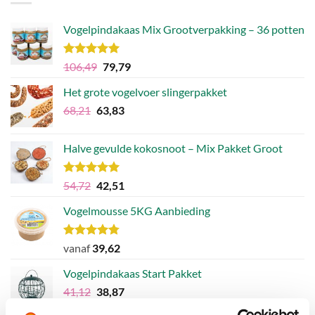
Vogelpindakaas Mix Grootverpakking – 36 potten
Waardering
Oorspronkelijke
Huidige
106,49
79,79
5.00
uit 5
prijs
prijs
Het grote vogelvoer slingerpakket
was:
is:
Oorspronkelijke
Huidige
68,21
63,83
€106,49.
€79,79.
prijs
prijs
was:
is:
Halve gevulde kokosnoot – Mix Pakket Groot
€68,21.
€63,83.
Waardering
Oorspronkelijke
Huidige
54,72
42,51
5.00
uit 5
prijs
prijs
Vogelmousse 5KG Aanbieding
was:
is:
€54,72.
€42,51.
Waardering
vanaf
39,62
4.75
uit 5
Vogelpindakaas Start Pakket
Oorspronkelijke
Huidige
41,12
38,87
prijs
prijs