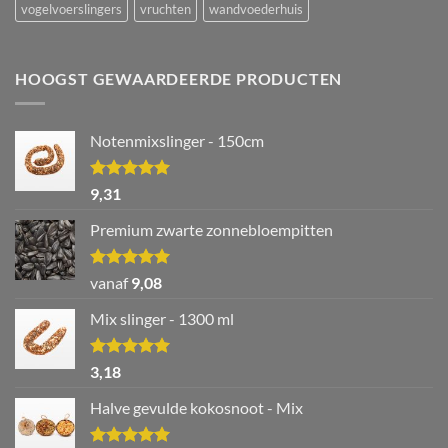
vogelvoerslingers
vruchten
wandvoederhuis
HOOGST GEWAARDEERDE PRODUCTEN
Notenmixslinger - 150cm
Waardering
9,31
5.00
uit 5
Premium zwarte zonnebloempitten
Waardering
vanaf
9,08
5.00
uit 5
Mix slinger - 1300 ml
Waardering
3,18
5.00
uit 5
Halve gevulde kokosnoot - Mix