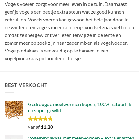
Vogels voeren zorgt voor meer leven in de tuin. Daarnaast
geef je vogels een beetje extra steun wat ze goed kunnen
gebruiken. Vogels voeren kan gewoon het hele jaar door. In
de winter eten vogels meer calorierijk voedsel zoals vetbollen
omdat ze snel gewicht verliezen terwijl ze in de lente en
zomer meer op zoek zijn naar zadenmixen als vogelvoeder.
Vogelpindakaas is eenvoudig op te hangen in een
vogelpindakaas pothouder of huisje.
BEST VERKOCHT
Gedroogde meelwormen kopen, 100% natuurlijk
en super gewild
Waardering
vanaf
11,20
4.90
uit 5
Vogelpindakaas met meelwormen – extra eiwitten