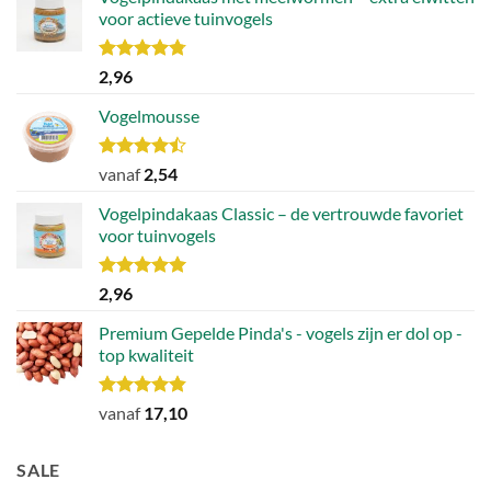
voor actieve tuinvogels
Waardering
2,96
4.78
uit 5
Vogelmousse
Waardering
vanaf
2,54
4.43
uit 5
Vogelpindakaas Classic – de vertrouwde favoriet
voor tuinvogels
Waardering
2,96
5.00
uit 5
Premium Gepelde Pinda's - vogels zijn er dol op -
top kwaliteit
Waardering
vanaf
17,10
4.82
uit 5
SALE