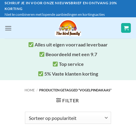
Ga
SCHRIJF JE IN VOOR ONZE NIEUWSBRIEF EN ONTVANG 20%
KORTING
naar
Niet te combineren met lopende aanbiedingen en kortingsacties
inhoud
Alles uit eigen voorraad leverbaar
Beoordeeld met een 9.7
Top service
5% Vaste klanten korting
HOME
/
PRODUCTEN GETAGGED “VOGELPINDAKAAS”
FILTER