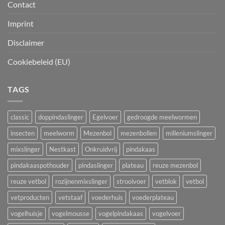
Contact
Imprint
Disclaimer
Cookiebeleid (EU)
TAGS
classic
doppindaslinger
Egelvoer
gedroogde meelwormen
insecten
meelworm
Mezenbol
mezenbollen
milleniumslinger
mixslinger
Nestkast
Onkruidvrij
pindakaas
pindakaaspothouder
pindaslinger
plateau
reuze mezenbol
reuze vetbol
rozijnenmixslinger
strooivoer
vetblok
vetbol
vetproducten
vetstaaf
voederhuis
voederplateau
vogelhuisje
vogelmousse
vogelpindakaas
vogelvoer