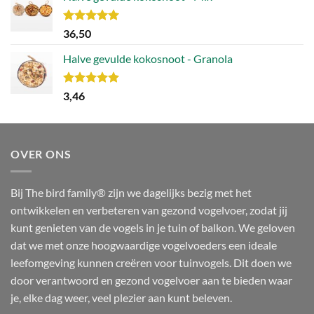
Waardering
36,50
5.00
uit 5
Halve gevulde kokosnoot - Granola
Waardering
3,46
5.00
uit 5
OVER ONS
Bij The bird family® zijn we dagelijks bezig met het
ontwikkelen en verbeteren van gezond vogelvoer, zodat jij
kunt genieten van de vogels in je tuin of balkon. We geloven
dat we met onze hoogwaardige vogelvoeders een ideale
leefomgeving kunnen creëren voor tuinvogels. Dit doen we
door verantwoord en gezond vogelvoer aan te bieden waar
je, elke dag weer, veel plezier aan kunt beleven.