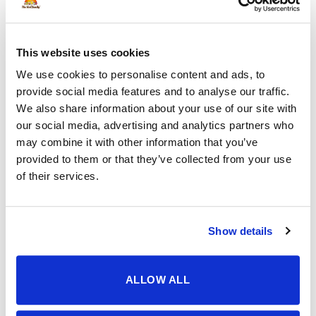
was:
is:
€41,12.
€38,87.
UITGELICHT
This website uses cookies
Halve gevulde kokosnoot - High Energy - 10 pack
We use cookies to personalise content and ads, to
Oorspronkelijke
Huidige
30,83
21,82
provide social media features and to analyse our traffic.
prijs
prijs
We also share information about your use of our site with
was:
is:
our social media, advertising and analytics partners who
Gepelde zonnebloempit stukjes - onkruidvrij
€30,83.
€21,82.
may combine it with other information that you’ve
vanaf
12,86
provided to them or that they’ve collected from your use
of their services.
Premium Egelvoer – The Bird Family
Waardering
vanaf
15,84
4.83
uit 5
Show details
Vogelpindakaas Mix Grootverpakking – 36 potten
ALLOW ALL
Waardering
Oorspronkelijke
Huidige
106,49
79,79
5.00
uit 5
prijs
prijs
Strooivoer High Energy Plus Prestige -
was:
is: