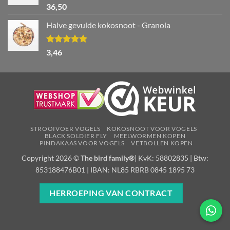
Waardering
36,50
5.00
uit 5
Halve gevulde kokosnoot - Granola
Waardering
3,46
5.00
uit 5
STROOIVOER VOGELS
KOKOSNOOT VOOR VOGELS
BLACK SOLDIER FLY
MEELWORMEN KOPEN
PINDAKAAS VOOR VOGELS
VETBOLLEN KOPEN
Copyright 2026 ©
The bird family®
| KvK: 58802835 | Btw:
853188476B01 | IBAN: NL85 RBRB 0845 1895 73
HERROEPING VAN CONTRACT