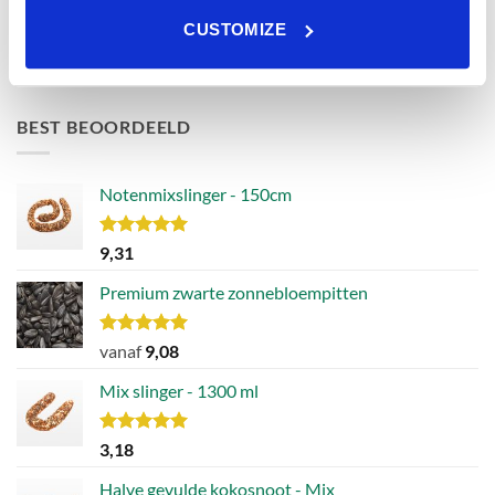
Onkruidvrij
€106,49.
€79,79.
CUSTOMIZE
Waardering
vanaf
24,25
4.46
uit 5
BEST BEOORDEELD
Notenmixslinger - 150cm
Waardering
9,31
5.00
uit 5
Premium zwarte zonnebloempitten
Waardering
vanaf
9,08
5.00
uit 5
Mix slinger - 1300 ml
Waardering
3,18
5.00
uit 5
Halve gevulde kokosnoot - Mix