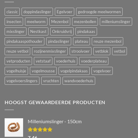
classic
doppindaslinger
Egelvoer
gedroogde meelwormen
insecten
meelworm
Mezenbol
mezenbollen
milleniumslinger
mixslinger
Nestkast
Onkruidvrij
pindakaas
pindakaaspothouder
pindaslinger
plateau
reuze mezenbol
reuze vetbol
rozijnenmixslinger
strooivoer
vetblok
vetbol
vetproducten
vetstaaf
voederhuis
voederplateau
vogelhuisje
vogelmousse
vogelpindakaas
vogelvoer
vogelvoerslingers
vruchten
wandvoederhuis
HOOGST GEWAARDEERDE PRODUCTEN
Milleniumslinger - 150cm
Waardering
7,46