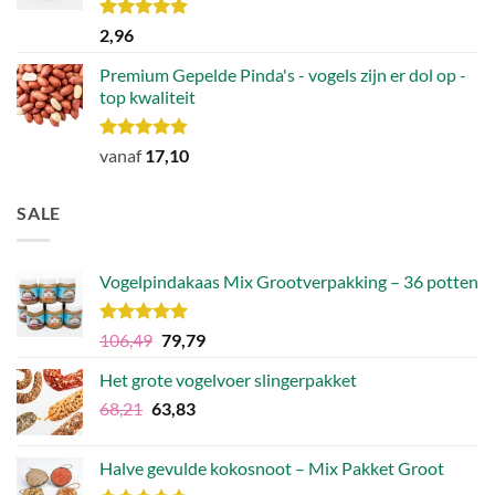
Waardering
2,96
5.00
uit 5
Premium Gepelde Pinda's - vogels zijn er dol op -
top kwaliteit
Waardering
vanaf
17,10
4.82
uit 5
SALE
Vogelpindakaas Mix Grootverpakking – 36 potten
Waardering
Oorspronkelijke
Huidige
106,49
79,79
5.00
uit 5
prijs
prijs
Het grote vogelvoer slingerpakket
was:
is:
Oorspronkelijke
Huidige
68,21
63,83
€106,49.
€79,79.
prijs
prijs
was:
is:
Halve gevulde kokosnoot – Mix Pakket Groot
€68,21.
€63,83.