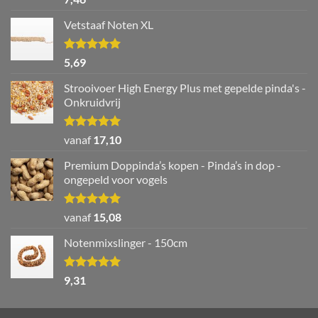
5.00
uit 5
Vetstaaf Noten XL
Waardering
5,69
5.00
uit 5
Strooivoer High Energy Plus met gepelde pinda's -
Onkruidvrij
Waardering
vanaf
17,10
5.00
uit 5
Premium Doppinda’s kopen - Pinda’s in dop -
ongepeld voor vogels
Waardering
vanaf
15,08
5.00
uit 5
Notenmixslinger - 150cm
Waardering
9,31
5.00
uit 5