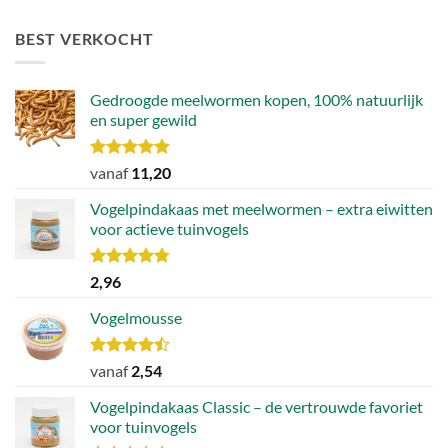
BEST VERKOCHT
Gedroogde meelwormen kopen, 100% natuurlijk
en super gewild
Waardering
vanaf
11,20
4.90
uit 5
Vogelpindakaas met meelwormen – extra eiwitten
voor actieve tuinvogels
Waardering
2,96
4.78
uit 5
Vogelmousse
Waardering
vanaf
2,54
4.43
uit 5
Vogelpindakaas Classic – de vertrouwde favoriet
voor tuinvogels