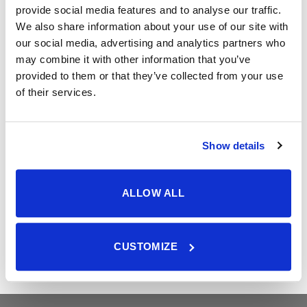
5.00
uit 5
provide social media features and to analyse our traffic.
Vetstaaf Noten XL
We also share information about your use of our site with
our social media, advertising and analytics partners who
Waardering
5,69
may combine it with other information that you’ve
5.00
uit 5
provided to them or that they’ve collected from your use
Strooivoer High Energy Plus met gepelde pinda's -
of their services.
Onkruidvrij
Waardering
vanaf
17,10
5.00
uit 5
Show details
Premium Doppinda’s kopen - Pinda’s in dop -
ongepeld voor vogels
ALLOW ALL
Waardering
vanaf
15,08
5.00
uit 5
Notenmixslinger - 150cm
CUSTOMIZE
Waardering
9,31
5.00
uit 5