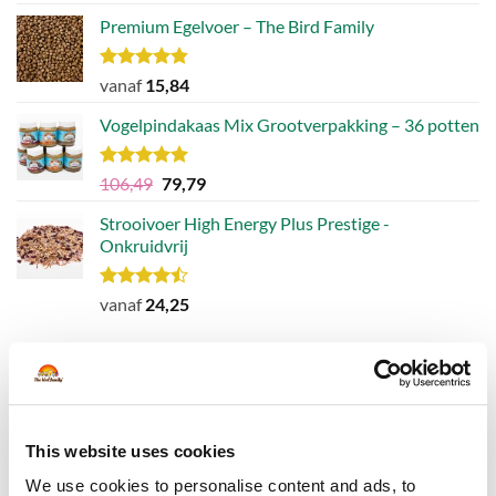
Premium Egelvoer – The Bird Family
Waardering
vanaf
15,84
4.83
uit 5
Vogelpindakaas Mix Grootverpakking – 36 potten
Waardering
Oorspronkelijke
Huidige
106,49
79,79
5.00
uit 5
prijs
prijs
Strooivoer High Energy Plus Prestige -
was:
is:
Onkruidvrij
€106,49.
€79,79.
Waardering
vanaf
24,25
4.46
uit 5
BEST BEOORDEELD
Milleniumslinger - 150cm
This website uses cookies
We use cookies to personalise content and ads, to
Waardering
7,46