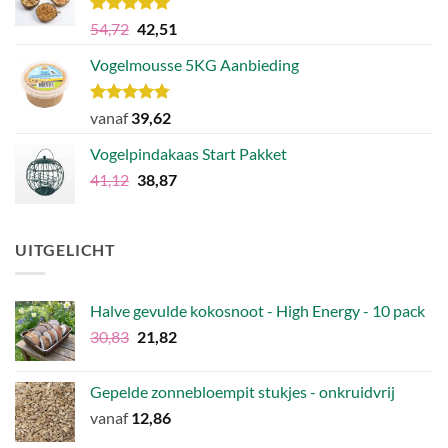
Waardering
Oorspronkelijke
Huidige
54,72
42,51
5.00
uit 5
prijs
prijs
Vogelmousse 5KG Aanbieding
was:
is:
€54,72.
€42,51.
Waardering
vanaf
39,62
4.75
uit 5
Vogelpindakaas Start Pakket
Oorspronkelijke
Huidige
41,12
38,87
prijs
prijs
was:
is:
€41,12.
€38,87.
UITGELICHT
Halve gevulde kokosnoot - High Energy - 10 pack
Oorspronkelijke
Huidige
30,83
21,82
prijs
prijs
was:
is:
Gepelde zonnebloempit stukjes - onkruidvrij
€30,83.
€21,82.
vanaf
12,86