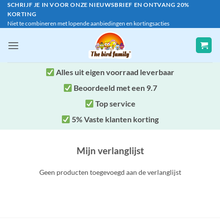
Ga
SCHRIJF JE IN VOOR ONZE NIEUWSBRIEF EN ONTVANG 20%
KORTING
naar
Niet te combineren met lopende aanbiedingen en kortingsacties
inhoud
Alles uit eigen voorraad leverbaar
Beoordeeld met een 9.7
Top service
5% Vaste klanten korting
Mijn verlanglijst
Geen producten toegevoegd aan de verlanglijst