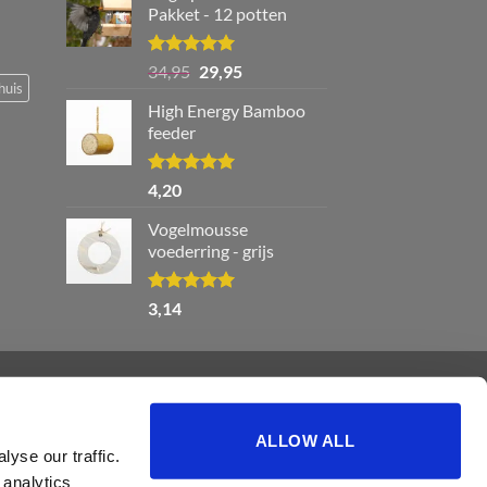
Pakket - 12 potten
Waardering
Oorspronkelijke
Huidige
34,95
29,95
5.00
uit 5
huis
prijs
prijs
High Energy Bamboo
was:
is:
feeder
€34,95.
€29,95.
Waardering
4,20
5.00
uit 5
Vogelmousse
voederring - grijs
Waardering
3,14
5.00
uit 5
ALLOW ALL
yse our traffic.
AS VOOR VOGELS
VETBOLLEN KOPEN
 analytics