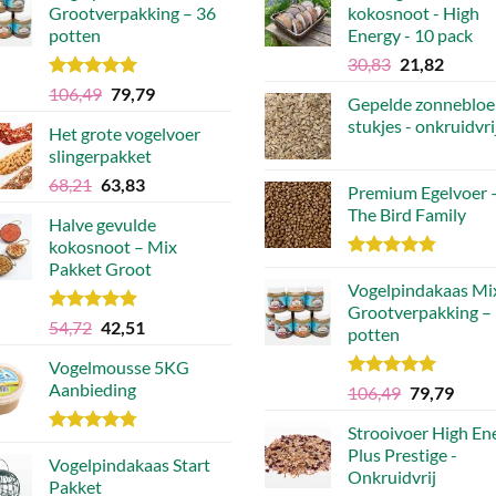
Grootverpakking – 36
kokosnoot - High
potten
Energy - 10 pack
Oorspronkel
Huidig
30,83
21,82
prijs
prijs
Waardering
Oorspronkelijke
Huidige
106,49
79,79
Gepelde zonnebloe
was:
is:
5.00
uit 5
prijs
prijs
stukjes - onkruidvri
€30,83.
€21,82
Het grote vogelvoer
was:
is:
slingerpakket
€106,49.
€79,79.
Oorspronkelijke
Huidige
68,21
63,83
Premium Egelvoer 
prijs
prijs
The Bird Family
Halve gevulde
was:
is:
kokosnoot – Mix
€68,21.
€63,83.
Pakket Groot
Waardering
4.83
Vogelpindakaas Mi
uit 5
Grootverpakking –
Waardering
Oorspronkelijke
Huidige
54,72
42,51
potten
5.00
uit 5
prijs
prijs
Vogelmousse 5KG
was:
is:
Aanbieding
Waardering
Oorspronke
Huidi
106,49
79,79
€54,72.
€42,51.
5.00
uit 5
prijs
prijs
Strooivoer High En
was:
is:
Waardering
Plus Prestige -
€106,49.
€79,7
4.75
Vogelpindakaas Start
uit 5
Onkruidvrij
Pakket