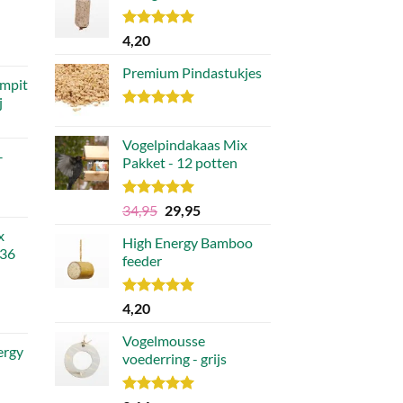
Waardering
4,20
ijke
e
5.00
uit 5
Premium Pindastukjes
mpit
j
.
Waardering
5.00
uit 5
Vogelpindakaas Mix
–
Pakket - 12 potten
Waardering
Oorspronkelijke
Huidige
34,95
29,95
5.00
uit 5
prijs
prijs
x
High Energy Bamboo
was:
is:
 36
feeder
€34,95.
€29,95.
Waardering
4,20
lijke
ge
5.00
uit 5
Vogelmousse
ergy
voederring - grijs
9.