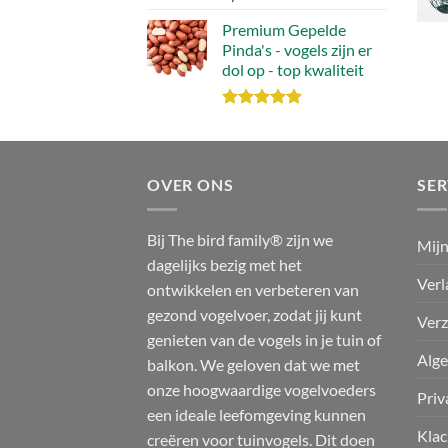
5.00
uit 5
Premium Gepelde
Pinda's - vogels zijn er
dol op - top kwaliteit
Waardering
4.82
uit 5
OVER ONS
SER
Bij The bird family® zijn we
Mijn
dagelijks bezig met het
Verl
ontwikkelen en verbeteren van
gezond vogelvoer, zodat jij kunt
Verz
genieten van de vogels in je tuin of
Alg
balkon. We geloven dat we met
onze hoogwaardige vogelvoeders
Priv
een ideale leefomgeving kunnen
Klac
creëren voor tuinvogels. Dit doen