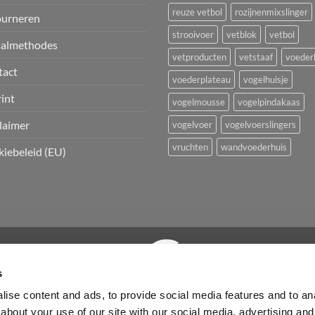
reuze vetbol
rozijnenmixslinger
ourneren
strooivoer
vetblok
vetbol
aalmethodes
vetproducten
vetstaaf
voeder
tact
voederplateau
vogelhuisje
int
vogelmousse
vogelpindakaas
laimer
vogelvoer
vogelvoerslingers
vruchten
wandvoederhuis
iebeleid (EU)
s
ise content and ads, to provide social media features and to anal
VOOR VOGELS
BLACK SOLDIER FLY
MEELWORMEN KOPEN
PINDAKA
about your use of our site with our social media, advertising and