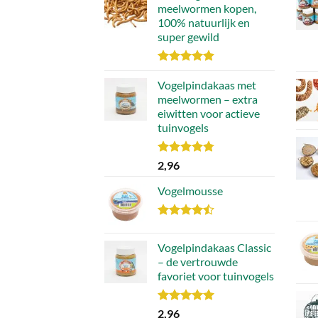
meelwormen kopen,
100% natuurlijk en
super gewild
Waardering
4.90
Vogelpindakaas met
uit 5
meelwormen – extra
eiwitten voor actieve
tuinvogels
Waardering
2,96
4.78
uit 5
Vogelmousse
Waardering
4.43
uit 5
Vogelpindakaas Classic
– de vertrouwde
favoriet voor tuinvogels
Waardering
2,96