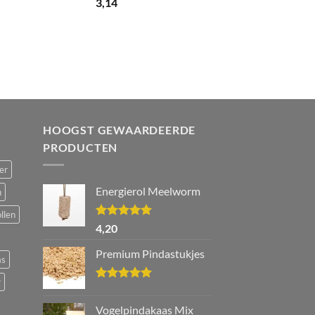
Waardering
3,14
5.00
uit 5
HOOGST GEWAARDEERDE
PRODUCTEN
er
Energierol Meelworm
n
llen
Waardering
4,20
5.00
uit 5
Premium Pindastukjes
as
r
Waardering
5.00
uit 5
Vogelpindakaas Mix