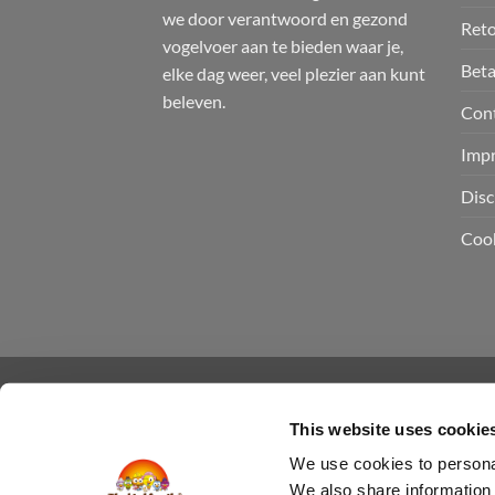
we door verantwoord en gezond
Ret
vogelvoer aan te bieden waar je,
Bet
elke dag weer, veel plezier aan kunt
beleven.
Con
Impr
Disc
Cook
This website uses cookie
We use cookies to personal
STROOIVOER VOGELS
KOKOSNOOT 
We also share information 