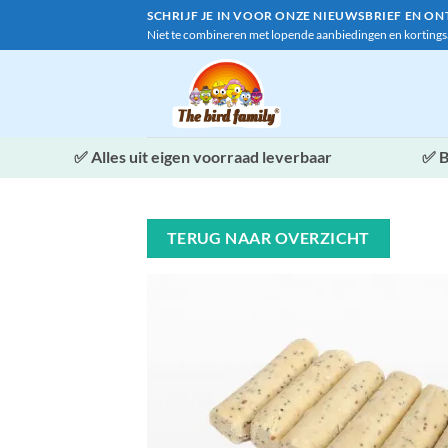
Ga
SCHRIJF JE IN VOOR ONZE NIEUWSBRIEF EN O
naar
Niet te combineren met lopende aanbiedingen en kortings
inhoud
✅
Alles uit eigen voorraad leverbaar
✅ B
TERUG NAAR OVERZICHT