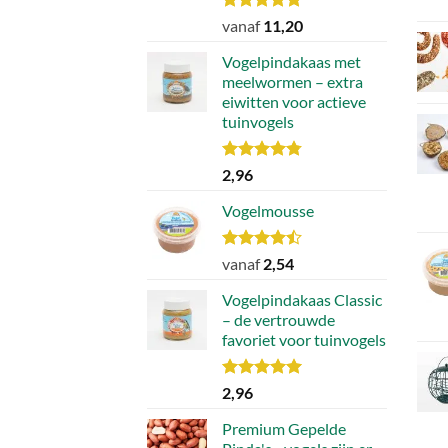
de
Waardering
vanaf
11,20
4.90
uit 5
productpagina
Vogelpindakaas met
meelwormen – extra
eiwitten voor actieve
tuinvogels
Waardering
2,96
4.78
uit 5
Vogelmousse
Waardering
vanaf
2,54
4.43
uit 5
Vogelpindakaas Classic
– de vertrouwde
favoriet voor tuinvogels
Waardering
2,96
5.00
uit 5
Premium Gepelde