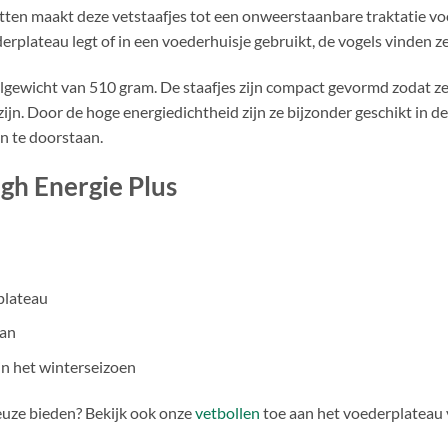
en maakt deze vetstaafjes tot een onweerstaanbare traktatie voor v
rplateau legt of in een voederhuisje gebruikt, de vogels vinden ze 
algewicht van 510 gram. De staafjes zijn compact gevormd zodat z
ijn. Door de hoge energiedichtheid zijn ze bijzonder geschikt in d
n te doorstaan.
gh Energie Plus
plateau
aan
in het winterseizoen
euze bieden? Bekijk ook onze
vetbollen
toe aan het voederplateau 