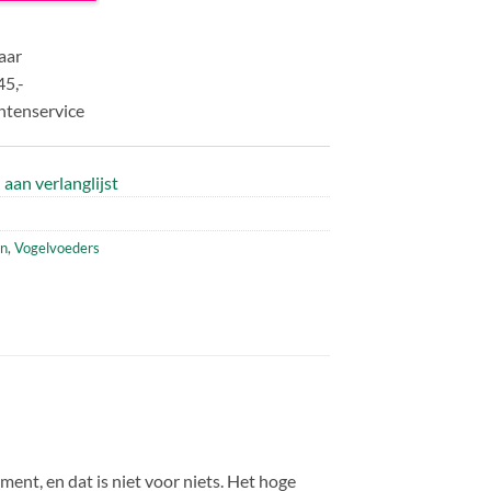
aar
45,-
ntenservice
aan verlanglijst
en
,
Vogelvoeders
ent, en dat is niet voor niets. Het hoge