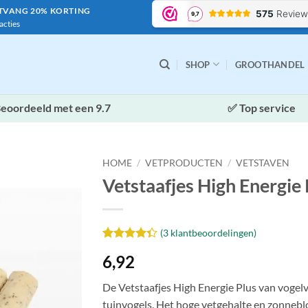
NTVANG 20% KORTING
acties
SHOP
GROOTHANDEL
eoordeeld met een 9.7
✅ Top service
HOME
/
VETPRODUCTEN
/
VETSTAVEN
Vetstaafjes High Energie 
(
3
klantbeoordelingen)
Toevoegen
aan
Waardering
3
6,92
verlanglijst
4.33
op 5
gebaseerd
op
De Vetstaafjes High Energie Plus van vogel
klantbeoordelingen
tuinvogels. Het hoge vetgehalte en zonnebl