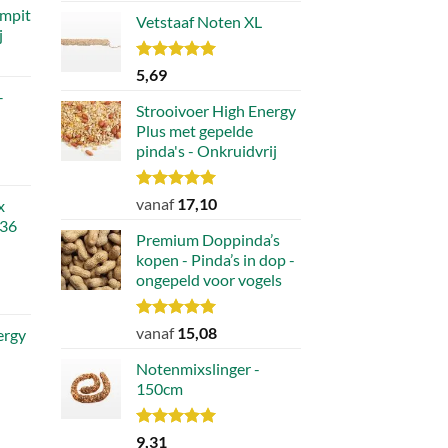
de
mpit
Vetstaaf Noten XL
productpagina
j
.
Waardering
5,69
5.00
uit 5
–
Strooivoer High Energy
Plus met gepelde
pinda's - Onkruidvrij
Waardering
vanaf
17,10
x
5.00
uit 5
 36
Premium Doppinda’s
kopen - Pinda’s in dop -
ongepeld voor vogels
lijke
ge
Waardering
vanaf
15,08
ergy
5.00
uit 5
9.
Notenmixslinger -
150cm
Waardering
9,31