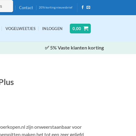
Contact
20% korting nieuwsbrief
VOGELWEETJES
INLOGGEN
0,00
✅ 5% Vaste klanten korting
Plus
voerkopen.nl zijn onweerstaanbaar voor
oempitten maken het tot een zeer geliefd