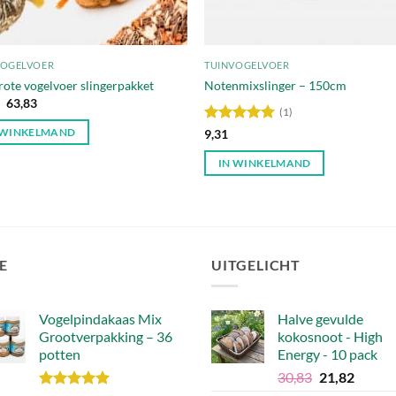
VOGELVOER
TUINVOGELVOER
rote vogelvoer slingerpakket
Notenmixslinger – 150cm
Oorspronkelijke
Huidige
1
63,83
(1)
prijs
prijs
was:
is:
Waardering
9,31
 WINKELMAND
€68,21.
€63,83.
5
uit 5
IN WINKELMAND
E
UITGELICHT
Vogelpindakaas Mix
Halve gevulde
Grootverpakking – 36
kokosnoot - High
potten
Energy - 10 pack
Oorspronkel
Huidig
30,83
21,82
prijs
prijs