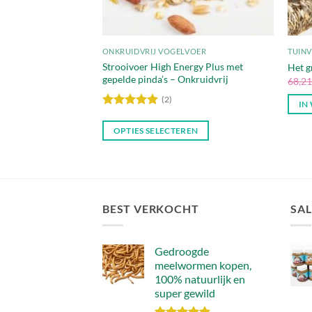
ONKRUIDVRIJ VOGELVOER
TUIN
Strooivoer High Energy Plus met
Het g
gepelde pinda’s – Onkruidvrij
68,2
(2)
IN
Waardering
5
uit 5
OPTIES SELECTEREN
Dit
product
heeft
meerdere
BEST VERKOCHT
SAL
variaties.
Deze
optie
Gedroogde
kan
meelwormen kopen,
gekozen
100% natuurlijk en
worden
super gewild
op