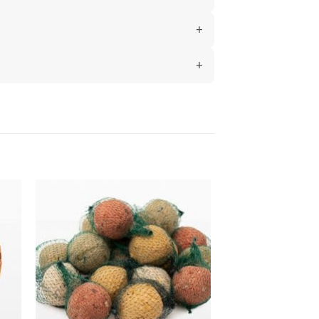
gen
Toevoegen
aan
ijst
verlanglijst