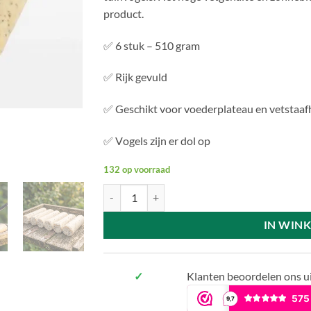
product.
✅ 6 stuk – 510 gram
✅
Rijk gevuld
✅ Geschikt voor voederplateau en vetstaa
✅ V
ogels zijn er dol op
132 op voorraad
Vetstaafjes High Energie Plus aantal
IN WIN
✓
Klanten beoordelen ons u