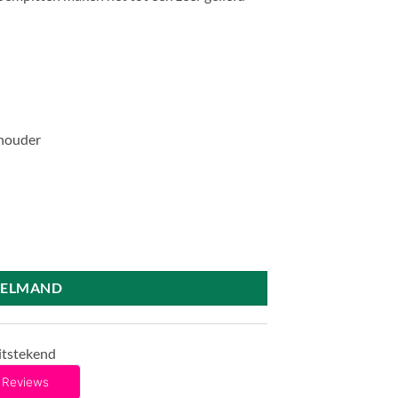
fhouder
KELMAND
itstekend