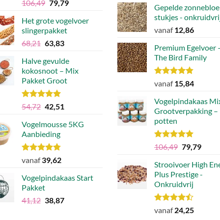
Waardering
Oorspronkelijke
Huidige
106,49
79,79
Gepelde zonnebloe
was:
is:
5.00
uit 5
prijs
prijs
stukjes - onkruidvri
€30,83.
€21,82
Het grote vogelvoer
was:
is:
vanaf
12,86
slingerpakket
€106,49.
€79,79.
Oorspronkelijke
Huidige
68,21
63,83
Premium Egelvoer 
prijs
prijs
The Bird Family
Halve gevulde
was:
is:
kokosnoot – Mix
€68,21.
€63,83.
Pakket Groot
Waardering
vanaf
15,84
4.83
uit 5
Vogelpindakaas Mi
Waardering
Oorspronkelijke
Huidige
54,72
42,51
Grootverpakking –
5.00
uit 5
prijs
prijs
potten
Vogelmousse 5KG
was:
is:
Aanbieding
€54,72.
€42,51.
Waardering
Oorspronke
Huidi
106,49
79,79
5.00
uit 5
prijs
prijs
Waardering
vanaf
39,62
Strooivoer High En
was:
is:
4.75
uit 5
Plus Prestige -
€106,49.
€79,7
Vogelpindakaas Start
Onkruidvrij
Pakket
Oorspronkelijke
Huidige
41,12
38,87
Waardering
prijs
prijs
vanaf
24,25
4.46
uit 5