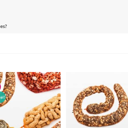
jes?
Toevoegen
Toevoe
aan
aan
verlanglijst
verlangl
al!