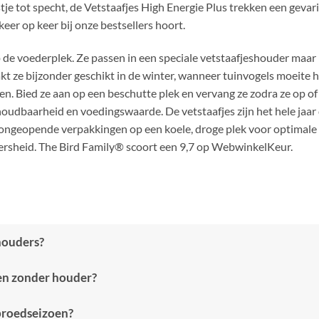
e tot specht, de Vetstaafjes High Energie Plus trekken een gevari
eer op keer bij onze bestsellers hoort.
 op de voederplek. Ze passen in een speciale vetstaafjeshouder maa
t ze bijzonder geschikt in de winter, wanneer tuinvogels moeite
en. Bied ze aan op een beschutte plek en vervang ze zodra ze op o
houdbaarheid en voedingswaarde. De vetstaafjes zijn het hele jaar
r ongeopende verpakkingen op een koele, droge plek voor optima
e versheid. The Bird Family® scoort een 9,7 op WebwinkelKeur.
fhouders?
den zonder houder?
 broedseizoen?