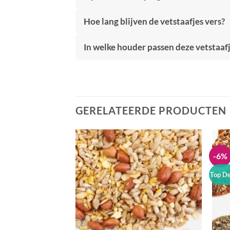
Hoe lang blijven de vetstaafjes vers?
In welke houder passen deze vetstaaf
GERELATEERDE PRODUCTEN
-6%
Toevoegen
aan
verlanglijst
Top De