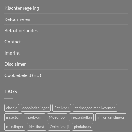
Klachtenregeling
Retourneren
Betaalmethodes
Contact
Imprint
Disclaimer
Cookiebeleid (EU)
TAGS
classic
doppindaslinger
Egelvoer
gedroogde meelwormen
insecten
meelworm
Mezenbol
mezenbollen
milleniumslinger
mixslinger
Nestkast
Onkruidvrij
pindakaas