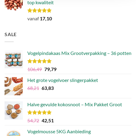
top kwaliteit
Waardering
vanaf
17,10
4.82
uit 5
SALE
Vogelpindakaas Mix Grootverpakking – 36 potten
Waardering
Oorspronkelijke
Huidige
106,49
79,79
5.00
uit 5
prijs
prijs
Het grote vogelvoer slingerpakket
was:
is:
Oorspronkelijke
Huidige
68,21
63,83
€106,49.
€79,79.
prijs
prijs
was:
is:
Halve gevulde kokosnoot – Mix Pakket Groot
€68,21.
€63,83.
Waardering
Oorspronkelijke
Huidige
54,72
42,51
5.00
uit 5
prijs
prijs
Vogelmousse 5KG Aanbieding
was:
is: