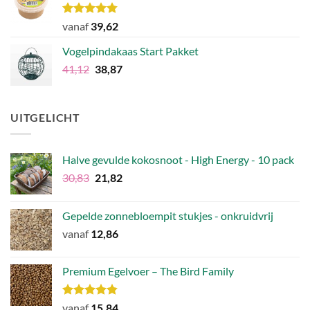
€54,72.
€42,51.
Waardering
vanaf
39,62
4.75
uit 5
Vogelpindakaas Start Pakket
Oorspronkelijke
Huidige
41,12
38,87
prijs
prijs
was:
is:
€41,12.
€38,87.
UITGELICHT
Halve gevulde kokosnoot - High Energy - 10 pack
Oorspronkelijke
Huidige
30,83
21,82
prijs
prijs
was:
is:
Gepelde zonnebloempit stukjes - onkruidvrij
€30,83.
€21,82.
vanaf
12,86
Premium Egelvoer – The Bird Family
Waardering
vanaf
15,84