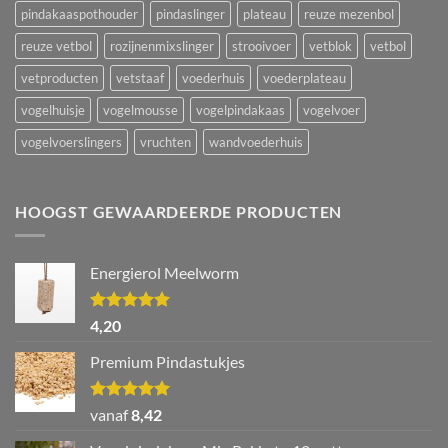
pindakaaspothouder
pindaslinger
plateau
reuze mezenbol
reuze vetbol
rozijnenmixslinger
strooivoer
vetblok
vetbol
vetproducten
vetstaaf
voederhuis
voederplateau
vogelhuisje
vogelmousse
vogelpindakaas
vogelvoer
vogelvoerslingers
vruchten
wandvoederhuis
HOOGST GEWAARDEERDE PRODUCTEN
Energierol Meelworm
Waardering
4,20
5.00
uit 5
Premium Pindastukjes
Waardering
vanaf
8,42
5.00
uit 5