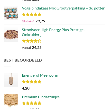
4.83
uit 5
Vogelpindakaas Mix Grootverpakking – 36 potten
Waardering
Oorspronkelijke
Huidige
106,49
79,79
5.00
uit 5
prijs
prijs
Strooivoer High Energy Plus Prestige -
was:
is:
Onkruidvrij
€106,49.
€79,79.
Waardering
vanaf
24,25
4.46
uit 5
BEST BEOORDEELD
Energierol Meelworm
Waardering
4,20
5.00
uit 5
Premium Pindastukjes
Waardering