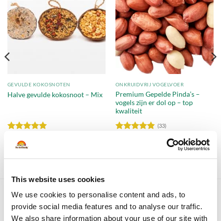
Toevoegen
Toevoegen
aan
aan
verlanglijst
verlanglijst
GEVULDE KOKOSNOTEN
ONKRUIDVRIJ VOGELVOER
Premium Gepelde Pinda’s –
Halve gevulde kokosnoot – Mix
vogels zijn er dol op – top
kwaliteit
(33)
Waardering
Waardering
36,50
5
uit 5
4.82
uit 5
IN WINKELMAND
OPTIES SELECTEREN
Dit
product
This website uses cookies
heeft
We use cookies to personalise content and ads, to
meerdere
BEST VERKOCHT
variaties.
provide social media features and to analyse our traffic.
Deze
We also share information about your use of our site with