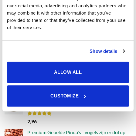
optie
Gedroogde meelwormen kopen, 100% natuurlijk
our social media, advertising and analytics partners who
kan
en super gewild
may combine it with other information that you’ve
gekozen
provided to them or that they’ve collected from your use
worden
Waardering
of their services.
vanaf
11,20
op
4.90
uit 5
de
Vogelpindakaas met meelwormen – extra eiwitten
productpagina
voor actieve tuinvogels
Show details
Waardering
2,96
4.78
uit 5
Vogelmousse
ALLOW ALL
Waardering
vanaf
2,54
4.43
uit 5
CUSTOMIZE
Vogelpindakaas Classic – de vertrouwde favoriet
voor tuinvogels
Waardering
2,96
5.00
uit 5
Premium Gepelde Pinda's - vogels zijn er dol op -