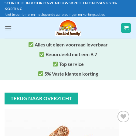
Ga
SCHRIJF JE IN VOOR ONZE NIEUWSBRIEF EN ONTVANG 20%
KORTING
naar
Niet te combineren met lopende aanbiedingen en kortingsacties
inhoud
Alles uit eigen voorraad leverbaar
Beoordeeld met een 9.7
Top service
5% Vaste klanten korting
TERUG NAAR OVERZICHT
Toevoegen
aan