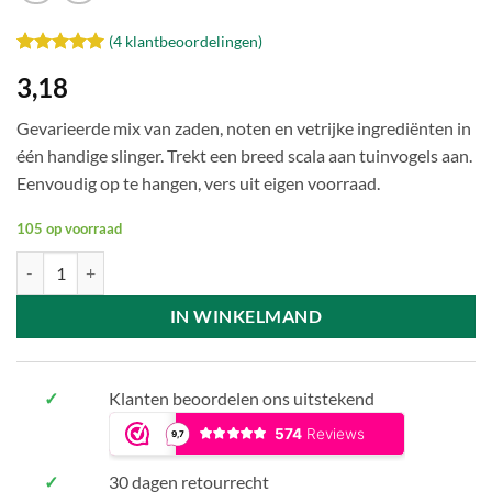
(
4
klantbeoordelingen)
Waardering
4
3,18
5
op 5
gebaseerd
op
Gevarieerde mix van zaden, noten en vetrijke ingrediënten in
klantbeoordelingen
één handige slinger. Trekt een breed scala aan tuinvogels aan.
Eenvoudig op te hangen, vers uit eigen voorraad.
105 op voorraad
Mix slinger - 1300 ml aantal
IN WINKELMAND
✓
Klanten beoordelen ons uitstekend
✓
30 dagen retourrecht