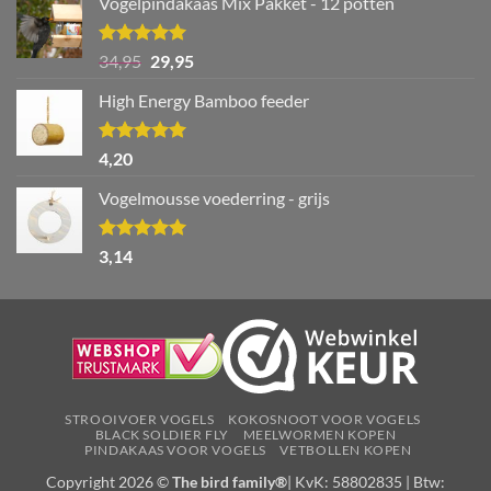
Vogelpindakaas Mix Pakket - 12 potten
Waardering
Oorspronkelijke
Huidige
34,95
29,95
5.00
uit 5
prijs
prijs
High Energy Bamboo feeder
was:
is:
€34,95.
€29,95.
Waardering
4,20
5.00
uit 5
Vogelmousse voederring - grijs
Waardering
3,14
5.00
uit 5
STROOIVOER VOGELS
KOKOSNOOT VOOR VOGELS
BLACK SOLDIER FLY
MEELWORMEN KOPEN
PINDAKAAS VOOR VOGELS
VETBOLLEN KOPEN
Copyright 2026 ©
The bird family®
| KvK: 58802835 | Btw: