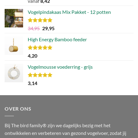
vanaf
8,42
5.00
uit 5
Vogelpindakaas Mix Pakket - 12 potten
Waardering
Oorspronkelijke
Huidige
34,95
29,95
5.00
uit 5
prijs
prijs
High Energy Bamboo feeder
was:
is:
€34,95.
€29,95.
Waardering
4,20
5.00
uit 5
Vogelmousse voederring - grijs
Waardering
3,14
5.00
uit 5
OVER ONS
Bij The bird family® zijn we dagelijks bezig met het
ontwikkelen en verbeteren van gezond vogelvoer, zodat jij