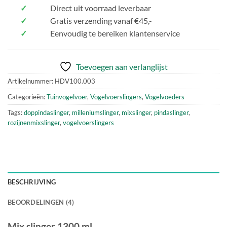
✓
Direct uit voorraad leverbaar
✓
Gratis verzending vanaf €45,-
✓
Eenvoudig te bereiken klantenservice
Toevoegen aan verlanglijst
Artikelnummer:
HDV100.003
Categorieën:
Tuinvogelvoer
,
Vogelvoerslingers
,
Vogelvoeders
Tags:
doppindaslinger
,
milleniumslinger
,
mixslinger
,
pindaslinger
,
rozijnenmixslinger
,
vogelvoerslingers
BESCHRIJVING
BEOORDELINGEN (4)
Mix slinger 1300 ml