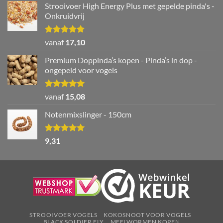
Strooivoer High Energy Plus met gepelde pinda's -
Onkruidvrij
Waardering
vanaf
17,10
5.00
uit 5
Premium Doppinda’s kopen - Pinda’s in dop -
ongepeld voor vogels
Waardering
vanaf
15,08
5.00
uit 5
Notenmixslinger - 150cm
Waardering
9,31
5.00
uit 5
STROOIVOER VOGELS
KOKOSNOOT VOOR VOGELS
BLACK SOLDIER FLY
MEELWORMEN KOPEN