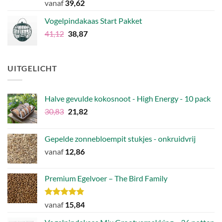
Waardering
vanaf
39,62
4.75
uit 5
Vogelpindakaas Start Pakket
Oorspronkelijke
Huidige
41,12
38,87
prijs
prijs
was:
is:
€41,12.
€38,87.
UITGELICHT
Halve gevulde kokosnoot - High Energy - 10 pack
Oorspronkelijke
Huidige
30,83
21,82
prijs
prijs
was:
is:
Gepelde zonnebloempit stukjes - onkruidvrij
€30,83.
€21,82.
vanaf
12,86
Premium Egelvoer – The Bird Family
Waardering
vanaf
15,84
4.83
uit 5