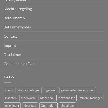
Klachtenregeling
Retourneren
Betaalmethodes
Contact
Imprint
Disclaimer
Cookiebeleid (EU)
TAGS
classic
doppindaslinger
Egelvoer
gedroogde meelwormen
insecten
meelworm
Mezenbol
mezenbollen
milleniumslinger
mixslinger
Nestkast
Onkruidvrij
pindakaas