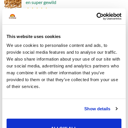
en super gewild
Waardering
vanaf
11,20
4.90
uit 5
Vogelpindakaas met meelwormen – extra eiwitten
voor actieve tuinvogels
This website uses cookies
We use cookies to personalise content and ads, to
Waardering
2,96
provide social media features and to analyse our traffic.
4.78
uit 5
Vogelmousse
We also share information about your use of our site with
our social media, advertising and analytics partners who
may combine it with other information that you’ve
Waardering
vanaf
2,54
4.43
uit 5
provided to them or that they’ve collected from your use
Vogelpindakaas Classic – de vertrouwde favoriet
of their services.
voor tuinvogels
Waardering
2,96
Show details
5.00
uit 5
Premium Gepelde Pinda's - vogels zijn er dol op -
top kwaliteit