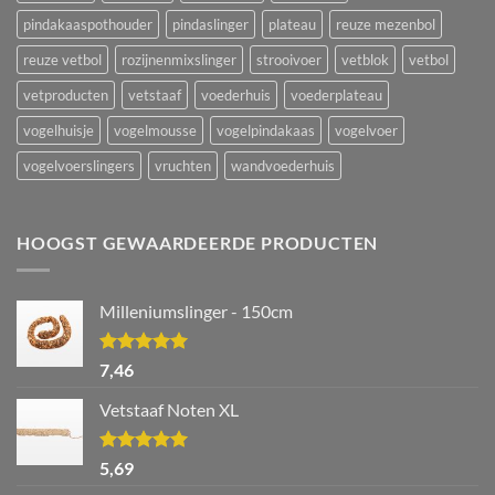
pindakaaspothouder
pindaslinger
plateau
reuze mezenbol
reuze vetbol
rozijnenmixslinger
strooivoer
vetblok
vetbol
vetproducten
vetstaaf
voederhuis
voederplateau
vogelhuisje
vogelmousse
vogelpindakaas
vogelvoer
vogelvoerslingers
vruchten
wandvoederhuis
HOOGST GEWAARDEERDE PRODUCTEN
Milleniumslinger - 150cm
Waardering
7,46
5.00
uit 5
Vetstaaf Noten XL
Waardering
5,69
5.00
uit 5