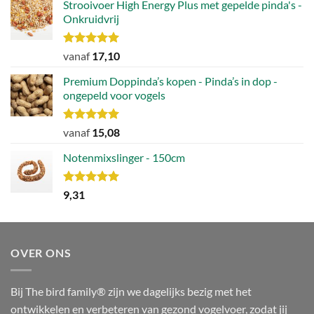
Strooivoer High Energy Plus met gepelde pinda's -
Onkruidvrij
Waardering
vanaf
17,10
5.00
uit 5
Premium Doppinda’s kopen - Pinda’s in dop -
ongepeld voor vogels
Waardering
vanaf
15,08
5.00
uit 5
Notenmixslinger - 150cm
Waardering
9,31
5.00
uit 5
OVER ONS
Bij The bird family® zijn we dagelijks bezig met het
ontwikkelen en verbeteren van gezond vogelvoer, zodat jij