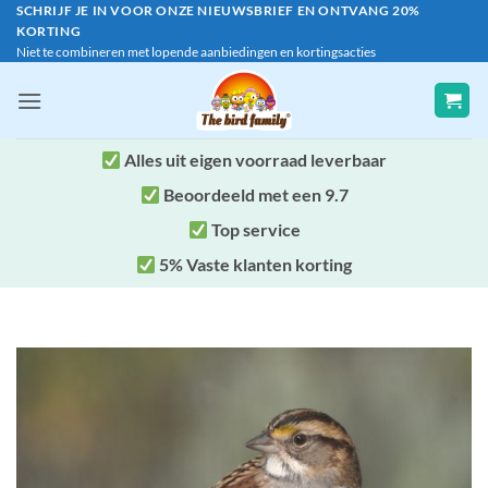
Ga
SCHRIJF JE IN VOOR ONZE NIEUWSBRIEF EN ONTVANG 20%
KORTING
naar
Niet te combineren met lopende aanbiedingen en kortingsacties
inhoud
Alles uit eigen voorraad leverbaar
Beoordeeld met een 9.7
Top service
5% Vaste klanten korting