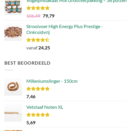
Vogelpindakaas Mix Grootverpakking – 36 potten
Waardering
Oorspronkelijke
Huidige
106,49
79,79
5.00
uit 5
prijs
prijs
Strooivoer High Energy Plus Prestige -
was:
is:
Onkruidvrij
€106,49.
€79,79.
Waardering
vanaf
24,25
4.46
uit 5
BEST BEOORDEELD
Milleniumslinger - 150cm
Waardering
7,46
5.00
uit 5
Vetstaaf Noten XL
Waardering
5,69
5.00
uit 5