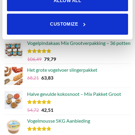
ALLOW ALL
Waardering
vanaf
17,10
4.82
uit 5
CUSTOMIZE
SALE
Vogelpindakaas Mix Grootverpakking – 36 potten
Waardering
Oorspronkelijke
Huidige
106,49
79,79
5.00
uit 5
prijs
prijs
Het grote vogelvoer slingerpakket
was:
is:
Oorspronkelijke
Huidige
68,21
63,83
€106,49.
€79,79.
prijs
prijs
was:
is:
Halve gevulde kokosnoot – Mix Pakket Groot
€68,21.
€63,83.
Waardering
Oorspronkelijke
Huidige
54,72
42,51
5.00
uit 5
prijs
prijs
Vogelmousse 5KG Aanbieding
was:
is:
€54,72.
€42,51.