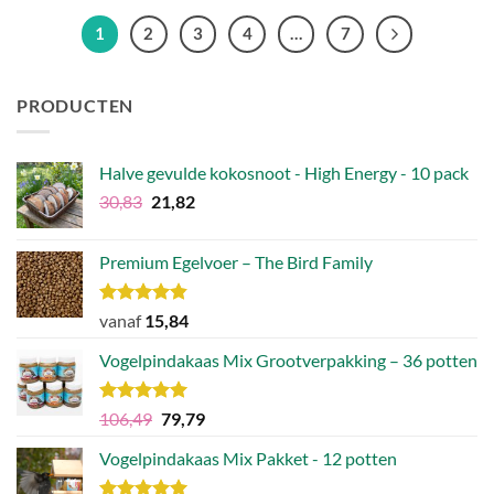
1
2
3
4
…
7
PRODUCTEN
Halve gevulde kokosnoot - High Energy - 10 pack
Oorspronkelijke
Huidige
30,83
21,82
prijs
prijs
was:
is:
Premium Egelvoer – The Bird Family
€30,83.
€21,82.
Waardering
vanaf
15,84
4.83
uit 5
Vogelpindakaas Mix Grootverpakking – 36 potten
Waardering
Oorspronkelijke
Huidige
106,49
79,79
5.00
uit 5
prijs
prijs
Vogelpindakaas Mix Pakket - 12 potten
was:
is:
€106,49.
€79,79.