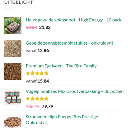
UITGELICHT
Halve gevulde kokosnoot - High Energy - 10 pack
Oorspronkelijke
Huidige
30,83
21,82
prijs
prijs
was:
is:
Gepelde zonnebloempit stukjes - onkruidvrij
€30,83.
€21,82.
vanaf
12,86
Premium Egelvoer – The Bird Family
Waardering
vanaf
15,84
4.83
uit 5
Vogelpindakaas Mix Grootverpakking – 36 potten
Waardering
Oorspronkelijke
Huidige
106,49
79,79
5.00
uit 5
prijs
prijs
Strooivoer High Energy Plus Prestige -
was:
is:
Onkruidvrij
€106,49.
€79,79.