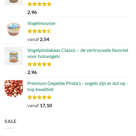
Waardering
2,96
4.78
uit 5
Vogelmousse
Waardering
vanaf
2,54
4.43
uit 5
Vogelpindakaas Classic – de vertrouwde favoriet
voor tuinvogels
Waardering
2,96
5.00
uit 5
Premium Gepelde Pinda's - vogels zijn er dol op -
top kwaliteit
Waardering
vanaf
17,10
4.82
uit 5
SALE