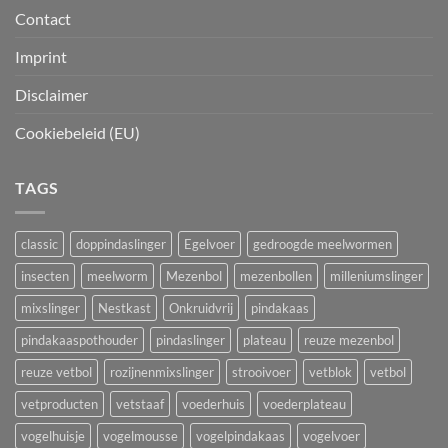
Contact
Imprint
Disclaimer
Cookiebeleid (EU)
TAGS
classic
doppindaslinger
Egelvoer
gedroogde meelwormen
insecten
meelworm
Mezenbol
mezenbollen
milleniumslinger
mixslinger
Nestkast
Onkruidvrij
pindakaas
pindakaaspothouder
pindaslinger
plateau
reuze mezenbol
reuze vetbol
rozijnenmixslinger
strooivoer
vetblok
vetbol
vetproducten
vetstaaf
voederhuis
voederplateau
vogelhuisje
vogelmousse
vogelpindakaas
vogelvoer