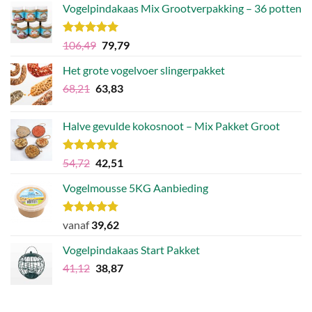
Vogelpindakaas Mix Grootverpakking – 36 potten
Waardering
Oorspronkelijke
Huidige
106,49
79,79
5.00
uit 5
prijs
prijs
Het grote vogelvoer slingerpakket
was:
is:
Oorspronkelijke
Huidige
68,21
63,83
€106,49.
€79,79.
prijs
prijs
was:
is:
Halve gevulde kokosnoot – Mix Pakket Groot
€68,21.
€63,83.
Waardering
Oorspronkelijke
Huidige
54,72
42,51
5.00
uit 5
prijs
prijs
Vogelmousse 5KG Aanbieding
was:
is:
€54,72.
€42,51.
Waardering
vanaf
39,62
4.75
uit 5
Vogelpindakaas Start Pakket
Oorspronkelijke
Huidige
41,12
38,87
prijs
prijs
was:
is:
€41,12.
€38,87.