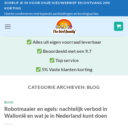
Ga
SCHRIJF JE IN VOOR ONZE NIEUWSBRIEF EN ONTVANG 20%
KORTING
naar
Niet te combineren met lopende aanbiedingen en kortingsacties
inhoud
Alles uit eigen voorraad leverbaar
Beoordeeld met een 9.7
Top service
5% Vaste klanten korting
CATEGORIE ARCHIEVEN:
BLOG
BLOG
Robotmaaier en egels: nachtelijk verbod in
Wallonië en wat je in Nederland kunt doen