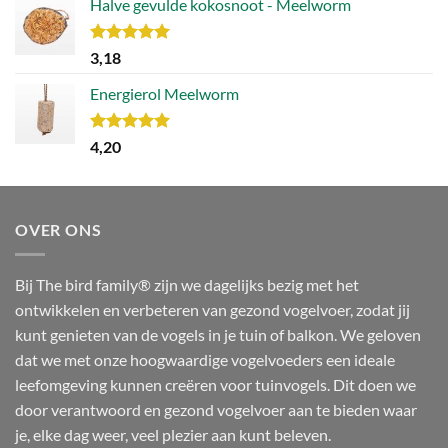
Halve gevulde kokosnoot - Meelworm
Waardering
3,18
5.00
uit 5
Energierol Meelworm
Waardering
4,20
5.00
uit 5
OVER ONS
Bij The bird family® zijn we dagelijks bezig met het
ontwikkelen en verbeteren van gezond vogelvoer, zodat jij
kunt genieten van de vogels in je tuin of balkon. We geloven
dat we met onze hoogwaardige vogelvoeders een ideale
leefomgeving kunnen creëren voor tuinvogels. Dit doen we
door verantwoord en gezond vogelvoer aan te bieden waar
je, elke dag weer, veel plezier aan kunt beleven.