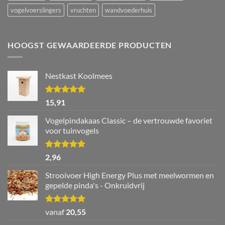
vogelvoerslingers
vruchten
wandvoederhuis
HOOGST GEWAARDEERDE PRODUCTEN
Nestkast Koolmees
Waardering
15,91
5.00
uit 5
Vogelpindakaas Classic – de vertrouwde favoriet
voor tuinvogels
Waardering
2,96
5.00
uit 5
Strooivoer High Energy Plus met meelwormen en
gepelde pinda's - Onkruidvrij
Waardering
vanaf
20,55
5.00
uit 5