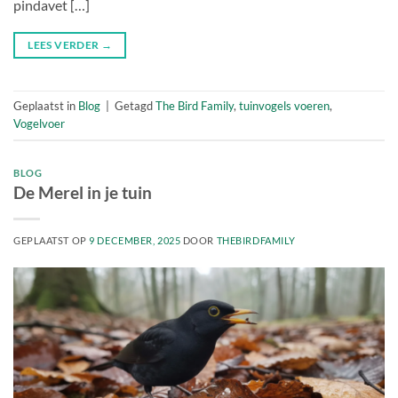
pindavet […]
LEES VERDER
→
Geplaatst in
Blog
|
Getagd
The Bird Family
,
tuinvogels voeren
,
Vogelvoer
BLOG
De Merel in je tuin
GEPLAATST OP
9 DECEMBER, 2025
DOOR
THEBIRDFAMILY