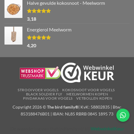
Halve gevulde kokosnoot - Meelworm
Waardering
3,18
5.00
uit 5
Energierol Meelworm
Waardering
4,20
5.00
uit 5
STROOIVOER VOGELS
KOKOSNOOT VOOR VOGELS
BLACK SOLDIER FLY
MEELWORMEN KOPEN
PINDAKAAS VOOR VOGELS
VETBOLLEN KOPEN
Copyright 2026 ©
The bird family®
| KvK: 58802835 | Btw:
853188476B01 | IBAN: NL85 RBRB 0845 1895 73
De waardering van thebirdfamily.nl/ bij
WebwinkelKeur