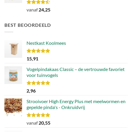
Waardering
vanaf
24,25
4.46
uit 5
BEST BEOORDEELD
Nestkast Koolmees
Waardering
15,91
5.00
uit 5
Vogelpindakaas Classic – de vertrouwde favoriet
voor tuinvogels
Waardering
2,96
5.00
uit 5
Strooivoer High Energy Plus met meelwormen en
gepelde pinda's - Onkruidvrij
Waardering
vanaf
20,55
5.00
uit 5