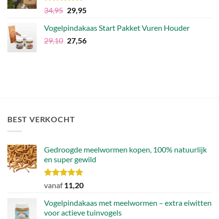
Waardering
Oorspronkelijke
Huidige
34,95
29,95
5.00
uit 5
prijs
prijs
Vogelpindakaas Start Pakket Vuren Houder
was:
is:
Oorspronkelijke
Huidige
29,10
€34,95.
27,56
€29,95.
prijs
prijs
was:
is:
€29,10.
€27,56.
BEST VERKOCHT
Gedroogde meelwormen kopen, 100% natuurlijk
en super gewild
Waardering
vanaf
11,20
4.90
uit 5
Vogelpindakaas met meelwormen – extra eiwitten
voor actieve tuinvogels