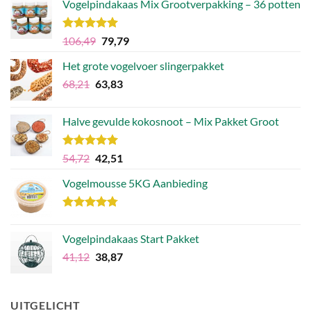
Vogelpindakaas Mix Grootverpakking – 36 potten
Waardering
Oorspronkelijke
Huidige
106,49
79,79
5.00
uit 5
prijs
prijs
Het grote vogelvoer slingerpakket
was:
is:
Oorspronkelijke
Huidige
68,21
63,83
€106,49.
€79,79.
prijs
prijs
was:
is:
Halve gevulde kokosnoot – Mix Pakket Groot
€68,21.
€63,83.
Waardering
Oorspronkelijke
Huidige
54,72
42,51
5.00
uit 5
prijs
prijs
Vogelmousse 5KG Aanbieding
was:
is:
€54,72.
€42,51.
Waardering
4.75
uit 5
Vogelpindakaas Start Pakket
Oorspronkelijke
Huidige
41,12
38,87
prijs
prijs
was:
is:
€41,12.
€38,87.
UITGELICHT