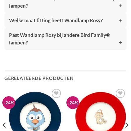
lampen?
Welke maat fitting heeft Wandlamp Rosy?
Past Wandlamp Rosy bij andere Bird Family®
lampen?
GERELATEERDE PRODUCTEN
-24%
-24%
Toevoegen
Toevoegen
aan
aan
verlanglijst
verlanglijst