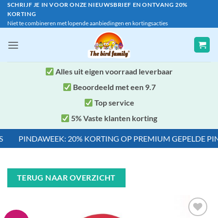
Ga
SCHRIJF JE IN VOOR ONZE NIEUWSBRIEF EN ONTVANG 20%
KORTING
naar
Niet te combineren met lopende aanbiedingen en kortingsacties
inhoud
Alles uit eigen voorraad leverbaar
Beoordeeld met een 9.7
Top service
5% Vaste klanten korting
PINDAWEEK: 20% KORTING OP PREMIUM GEPELDE PINDA'S
TERUG NAAR OVERZICHT