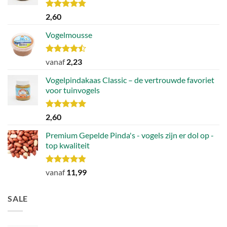
Waardering
2,60
4.78
uit 5
Vogelmousse
Waardering
vanaf
2,23
4.43
uit 5
Vogelpindakaas Classic – de vertrouwde favoriet
voor tuinvogels
Waardering
2,60
5.00
uit 5
Premium Gepelde Pinda's - vogels zijn er dol op -
top kwaliteit
Waardering
vanaf
11,99
4.82
uit 5
SALE