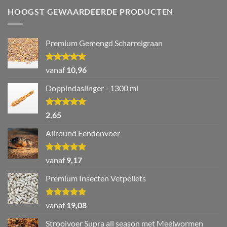
HOOGST GEWAARDEERDE PRODUCTEN
Premium Gemengd Scharrelgraan
Waardering
vanaf
10,96
5.00
uit 5
Doppindaslinger - 1300 ml
Waardering
2,65
5.00
uit 5
Allround Eendenvoer
Waardering
vanaf
9,17
5.00
uit 5
Premium Insecten Vetpellets
Waardering
vanaf
19,08
5.00
uit 5
Strooivoer Supra all season met Meelwormen