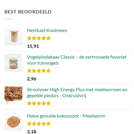
Waardering
4.46
uit 5
BEST BEOORDEELD
Nestkast Koolmees
Waardering
15,91
5.00
uit 5
Vogelpindakaas Classic – de vertrouwde favoriet
voor tuinvogels
Waardering
2,96
5.00
uit 5
Strooivoer High Energy Plus met meelwormen en
gepelde pinda's - Onkruidvrij
Waardering
5.00
Halve gevulde kokosnoot - Meelworm
uit 5
Waardering
3,18