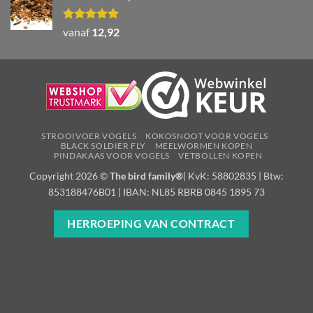
Waardering
vanaf
12,92
5.00
uit 5
STROOIVOER VOGELS
KOKOSNOOT VOOR VOGELS
BLACK SOLDIER FLY
MEELWORMEN KOPEN
PINDAKAAS VOOR VOGELS
VETBOLLEN KOPEN
Copyright 2026 ©
The bird family®
| KvK: 58802835 | Btw:
853188476B01 | IBAN: NL85 RBRB 0845 1895 73
HERROEPING VAN CONTRACT