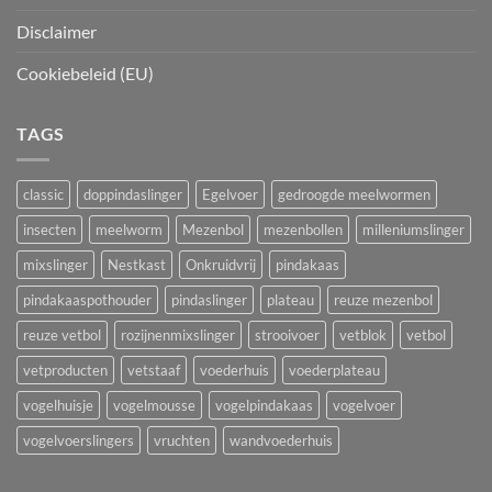
Disclaimer
Cookiebeleid (EU)
TAGS
classic
doppindaslinger
Egelvoer
gedroogde meelwormen
insecten
meelworm
Mezenbol
mezenbollen
milleniumslinger
mixslinger
Nestkast
Onkruidvrij
pindakaas
pindakaaspothouder
pindaslinger
plateau
reuze mezenbol
reuze vetbol
rozijnenmixslinger
strooivoer
vetblok
vetbol
vetproducten
vetstaaf
voederhuis
voederplateau
vogelhuisje
vogelmousse
vogelpindakaas
vogelvoer
vogelvoerslingers
vruchten
wandvoederhuis