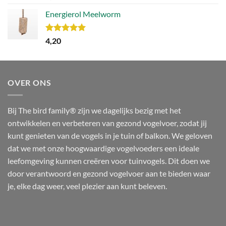
5.00
uit 5
Energierol Meelworm
Waardering
4,20
5.00
uit 5
OVER ONS
Bij The bird family® zijn we dagelijks bezig met het
ontwikkelen en verbeteren van gezond vogelvoer, zodat jij
kunt genieten van de vogels in je tuin of balkon. We geloven
dat we met onze hoogwaardige vogelvoeders een ideale
leefomgeving kunnen creëren voor tuinvogels. Dit doen we
door verantwoord en gezond vogelvoer aan te bieden waar
je, elke dag weer, veel plezier aan kunt beleven.