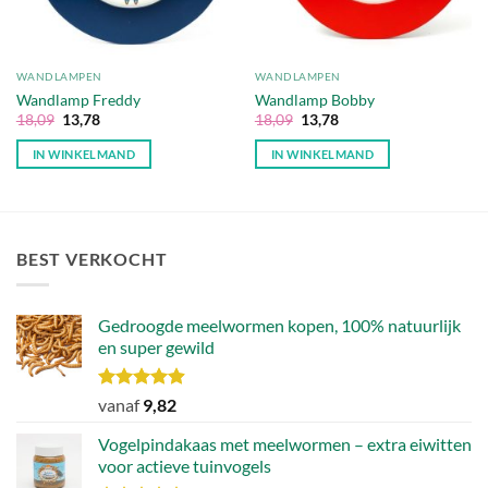
WANDLAMPEN
WANDLAMPEN
Wandlamp Freddy
Wandlamp Bobby
Oorspronkelijke
Huidige
Oorspronkelijke
Huidige
18,09
13,78
18,09
13,78
prijs
prijs
prijs
prijs
was:
is:
was:
is:
IN WINKELMAND
IN WINKELMAND
€18,09.
€13,78.
€18,09.
€13,78.
BEST VERKOCHT
Gedroogde meelwormen kopen, 100% natuurlijk
en super gewild
Waardering
vanaf
9,82
4.90
uit 5
Vogelpindakaas met meelwormen – extra eiwitten
voor actieve tuinvogels