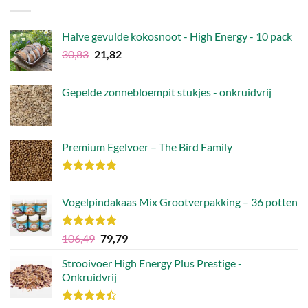
Halve gevulde kokosnoot - High Energy - 10 pack
Oorspronkelijke
Huidige
30,83
21,82
prijs
prijs
was:
is:
Gepelde zonnebloempit stukjes - onkruidvrij
€30,83.
€21,82.
Premium Egelvoer – The Bird Family
Waardering
4.83
uit 5
Vogelpindakaas Mix Grootverpakking – 36 potten
Waardering
Oorspronkelijke
Huidige
106,49
79,79
5.00
uit 5
prijs
prijs
Strooivoer High Energy Plus Prestige -
was:
is:
Onkruidvrij
€106,49.
€79,79.