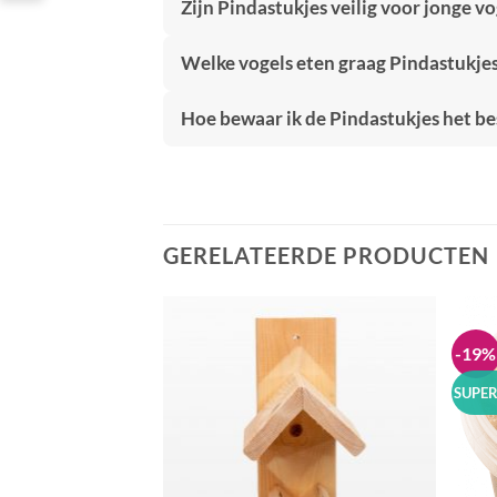
Zijn Pindastukjes veilig voor jonge vo
Welke vogels eten graag Pindastukje
Hoe bewaar ik de Pindastukjes het be
GERELATEERDE PRODUCTEN
-19%
Toevoegen
Toevoegen
aan
aan
verlanglijst
verlanglijst
SUPER