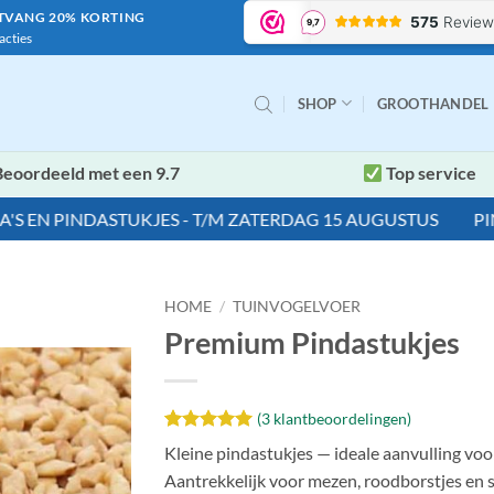
NTVANG 20% KORTING
acties
SHOP
GROOTHANDEL
eoordeeld met een 9.7
Top service
N PINDASTUKJES - T/M ZATERDAG 15 AUGUSTUS
PINDAW
HOME
/
TUINVOGELVOER
Premium Pindastukjes
(
3
klantbeoordelingen)
Toevoegen
aan
Waardering
3
Kleine pindastukjes — ideale aanvulling vo
verlanglijst
5
op 5
Aantrekkelijk voor mezen, roodborstjes en s
gebaseerd