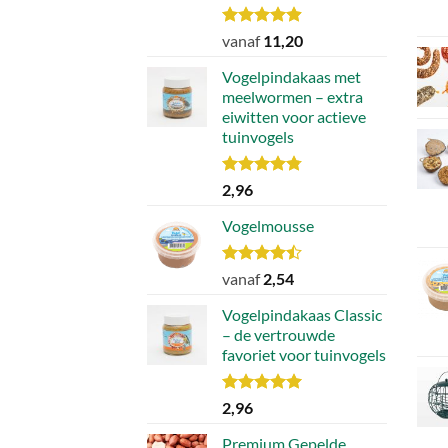
op
Waardering
vanaf
11,20
de
4.90
uit 5
produ
Vogelpindakaas met
meelwormen – extra
eiwitten voor actieve
tuinvogels
Waardering
2,96
4.78
uit 5
Vogelmousse
Waardering
vanaf
2,54
4.43
uit 5
Vogelpindakaas Classic
– de vertrouwde
favoriet voor tuinvogels
Waardering
2,96
5.00
uit 5
Premium Gepelde