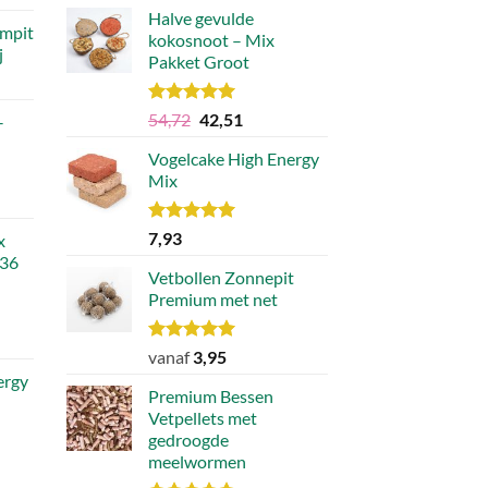
Halve gevulde
op
mpit
kokosnoot – Mix
de
j
.
Pakket Groot
productpagina
Waardering
Oorspronkelijke
Huidige
54,72
42,51
–
5.00
uit 5
prijs
prijs
Vogelcake High Energy
was:
is:
Mix
€54,72.
€42,51.
Waardering
7,93
x
5.00
uit 5
 36
Vetbollen Zonnepit
Premium met net
lijke
ge
Waardering
vanaf
3,95
5.00
uit 5
ergy
Premium Bessen
9.
Vetpellets met
gedroogde
meelwormen