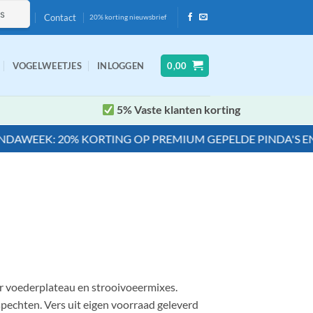
Contact
20% korting nieuwsbrief
VOGELWEETJES
INLOGGEN
0,00
5% Vaste klanten korting
EEK: 20% KORTING OP PREMIUM GEPELDE PINDA'S EN PIN
or voederplateau en strooivoeermixes.
pechten. Vers uit eigen voorraad geleverd