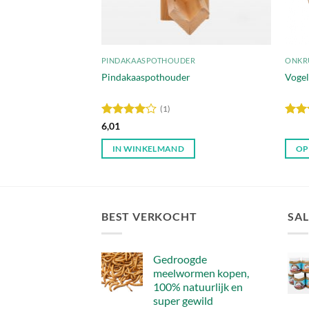
ELS
PINDAKAASPOTHOUDER
ONKR
ssic – de
Pindakaaspothouder
Voge
t voor tuinvogels
(1)
Waardering
Waar
6,01
4
uit 5
4.75
D
IN WINKELMAND
OP
Dit
produ
heeft
meer
BEST VERKOCHT
SAL
variat
Deze
Gedroogde
optie
meelwormen kopen,
kan
100% natuurlijk en
gekoz
super gewild
word