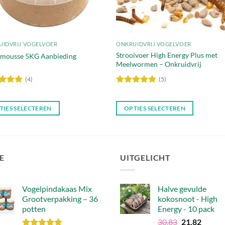
UIDVRIJ VOGELVOER
ONKRUIDVRIJ VOGELVOER
Strooivoer High Energy Plus met
lmousse 5KG Aanbieding
Meelwormen – Onkruidvrij
(4)
(5)
dering
Waardering
uit 5
4.8
uit 5
TIES SELECTEREN
OPTIES SELECTEREN
Dit
ct
product
heeft
dere
meerdere
E
UITGELICHT
ies.
variaties.
Deze
Vogelpindakaas Mix
Halve gevulde
optie
Grootverpakking – 36
kokosnoot - High
kan
potten
Energy - 10 pack
en
gekozen
Oorspronkel
Huidig
30,83
21,82
en
worden