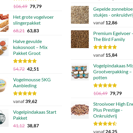
prijs
prijs
Waardering
Oorspronkelijke
Huidige
106,49
79,79
op
Gepelde zonnebloe
was:
is:
5.00
uit 5
prijs
prijs
de
stukjes - onkruidvri
€30,83.
€21,82
Het grote vogelvoer
was:
is:
ctpagina
productpagina
vanaf
12,86
slingerpakket
€106,49.
€79,79.
Oorspronkelijke
Huidige
68,21
63,83
Premium Egelvoer 
prijs
prijs
The Bird Family
Halve gevulde
was:
is:
kokosnoot – Mix
€68,21.
€63,83.
Pakket Groot
Waardering
vanaf
15,84
4.83
uit 5
Vogelpindakaas Mi
Waardering
Oorspronkelijke
Huidige
54,72
42,51
Grootverpakking –
5.00
uit 5
prijs
prijs
potten
Vogelmousse 5KG
was:
is:
Aanbieding
€54,72.
€42,51.
Waardering
Oorspronke
Huidi
106,49
79,79
5.00
uit 5
prijs
prijs
Waardering
vanaf
39,62
Strooivoer High En
was:
is:
4.75
uit 5
Plus Prestige -
€106,49.
€79,7
Vogelpindakaas Start
Onkruidvrij
Pakket
Oorspronkelijke
Huidige
41,12
38,87
Waardering
prijs
prijs
vanaf
24,25