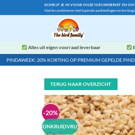
Ga
SCHRIJF JE IN VOOR ONZE NIEUWSBRIEF EN O
naar
Niet te combineren met lopende aanbiedingen en kortings
inhoud
Alles uit eigen voorraad leverbaar
B
INDAWEEK: 20% KORTING OP PREMIUM GEPELDE PINDA'S E
TERUG NAAR OVERZICHT
-20%
ONKRUIDVRIJ