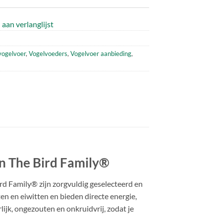
aan verlanglijst
vogelvoer
,
Vogelvoeders
,
Vogelvoer aanbieding
,
an The Bird Family®
rd Family® zijn zorgvuldig geselecteerd en
ten en eiwitten en bieden directe energie,
jk, ongezouten en onkruidvrij, zodat je