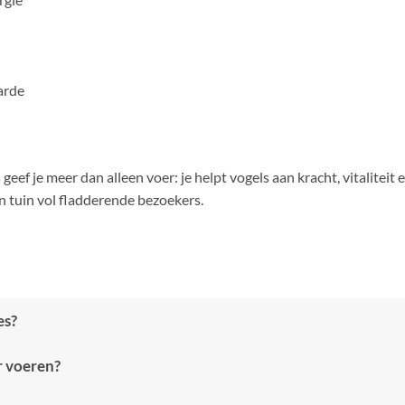
arde
ef je meer dan alleen voer: je helpt vogels aan kracht, vitaliteit
n tuin vol fladderende bezoekers.
es?
r voeren?