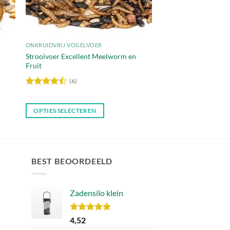
ONKRUIDVRIJ VOGELVOER
Strooivoer Excellent Meelworm en
Fruit
(6)
Waardering
4.5
uit 5
OPTIES SELECTEREN
Dit
product
heeft
meerdere
BEST BEOORDEELD
variaties.
Deze
Zadensilo klein
optie
kan
gekozen
Waardering
4,52
ijke
e
5.00
uit 5
worden