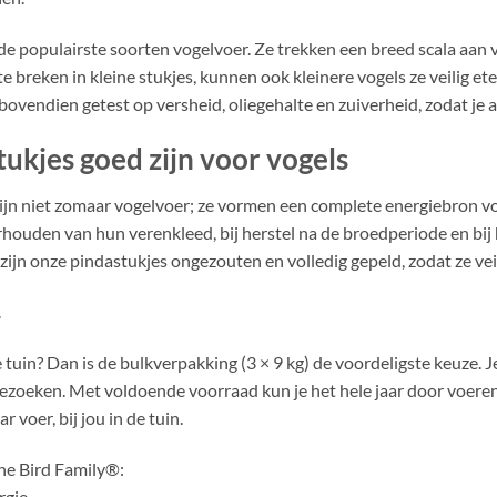
an de populairste soorten vogelvoer. Ze trekken een breed scala aa
te breken in kleine stukjes, kunnen ook kleinere vogels ze veilig e
endien getest op versheid, oliegehalte en zuiverheid, zodat je alti
kjes goed zijn voor vogels
jn niet zomaar vogelvoer; ze vormen een complete energiebron vol 
houden van hun verenkleed, bij herstel na de broedperiode en bij 
zijn onze pindastukjes ongezouten en volledig gepeld, zodat ze veil
.
uin? Dan is de bulkverpakking (3 × 9 kg) de voordeligste keuze. J
 bezoeken. Met voldoende voorraad kun je het hele jaar door voer
voer, bij jou in de tuin.
he Bird Family®:
rgie