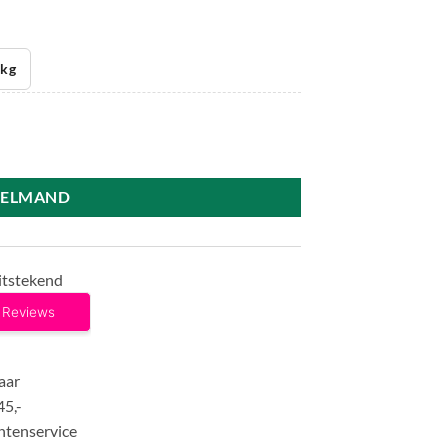
 kg
KELMAND
itstekend
aar
45,-
ntenservice