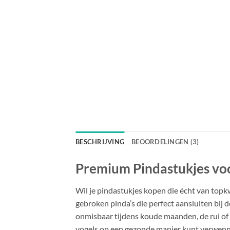
BESCHRIJVING
BEOORDELINGEN (3)
Premium Pindastukjes voo
Wil je pindastukjes kopen die écht van topk
gebroken pinda’s die perfect aansluiten bij d
onmisbaar tijdens koude maanden, de rui of 
vogels op een gezonde manier kunt verwenn