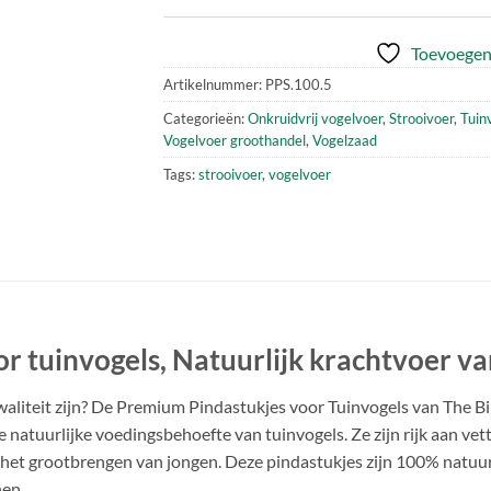
Toevoegen 
Artikelnummer:
PPS.100.5
Categorieën:
Onkruidvrij vogelvoer
,
Strooivoer
,
Tuin
Vogelvoer groothandel
,
Vogelzaad
Tags:
strooivoer
,
vogelvoer
r tuinvogels, Natuurlijk krachtvoer v
waliteit zijn? De Premium Pindastukjes voor Tuinvogels van The Bi
e natuurlijke voedingsbehoefte van tuinvogels. Ze zijn rijk aan vet
het grootbrengen van jongen. Deze pindastukjes zijn 100% natuurli
en.