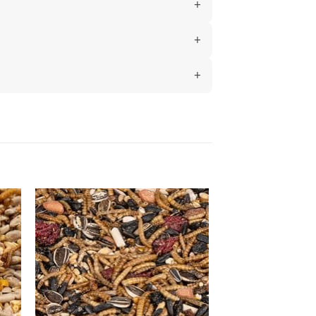
gen
Toevoegen
aan
ijst
verlanglijst