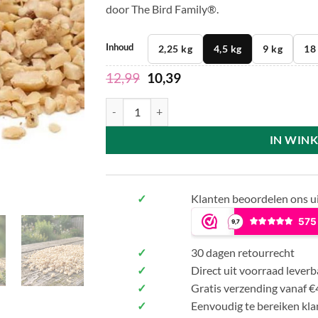
op
door The Bird Family®.
klantbeoordelingen
Inhoud
2,25 kg
4,5 kg
9 kg
18
12,99
10,39
Premium Pindastukjes aantal
IN WIN
✓
Klanten beoordelen ons u
✓
30 dagen retourrecht
✓
Direct uit voorraad leverb
✓
Gratis verzending vanaf €
✓
Eenvoudig te bereiken kla