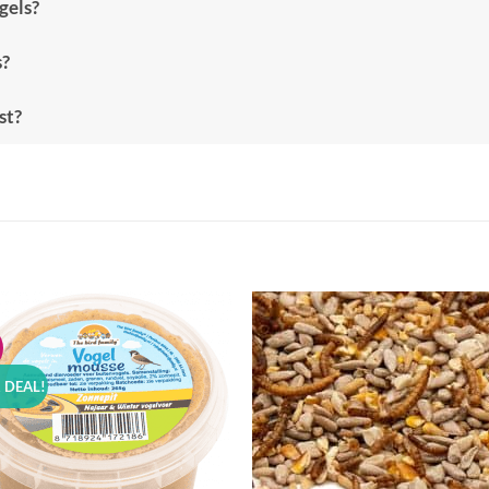
gels?
s?
st?
Toevoegen
Toevoe
aan
aan
verlanglijst
verlangl
 DEAL!