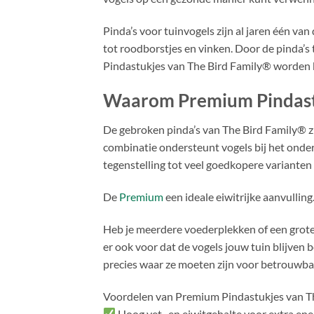
Pinda’s voor tuinvogels zijn al jaren één v
tot roodborstjes en vinken. Door de pinda’s 
Pindastukjes van The Bird Family® worden bov
Waarom Premium Pindastu
De gebroken pinda’s van The Bird Family® zi
combinatie ondersteunt vogels bij het onder
tegenstelling tot veel goedkopere varianten 
De
Premium
een ideale eiwitrijke aanvulling
Heb je meerdere voederplekken of een grote t
er ook voor dat de vogels jouw tuin blijven
precies waar ze moeten zijn voor betrouwbaar 
Voordelen van Premium Pindastukjes van T
Hoog vet- en eiwitgehalte voor extra ene