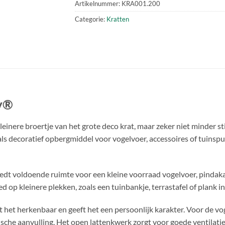
Artikelnummer:
KRA001.200
Categorie:
Kratten
ly®
einere broertje van het grote deco krat, maar zeker niet minder st
s decoratief opbergmiddel voor vogelvoer, accessoires of tuinspulle
biedt voldoende ruimte voor een kleine voorraad vogelvoer, pindaka
op kleinere plekken, zoals een tuinbankje, terrastafel of plank in
het herkenbaar en geeft het een persoonlijk karakter. Voor de vog
ische aanvulling. Het open lattenkwerk zorgt voor goede ventilatie,