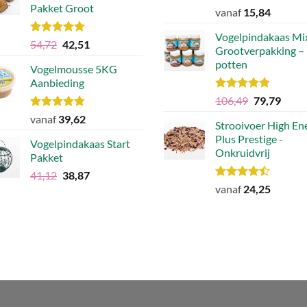
Pakket Groot
Waardering
vanaf
15,84
4.83
uit 5
Vogelpindakaas Mi
Waardering
Oorspronkelijke
Huidige
54,72
42,51
Grootverpakking –
5.00
uit 5
prijs
prijs
potten
Vogelmousse 5KG
was:
is:
Aanbieding
€54,72.
€42,51.
Waardering
Oorspronke
Huidi
106,49
79,79
5.00
uit 5
prijs
prijs
Waardering
vanaf
39,62
Strooivoer High En
was:
is:
4.75
uit 5
Plus Prestige -
€106,49.
€79,7
Vogelpindakaas Start
Onkruidvrij
Pakket
Oorspronkelijke
Huidige
41,12
38,87
Waardering
prijs
prijs
vanaf
24,25
4.46
uit 5
was:
is:
€41,12.
€38,87.