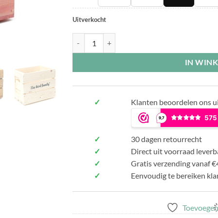
Uitverkocht
Deco krat The bird family® aantal
IN WIN
✓
Klanten beoordelen ons u
✓
30 dagen retourrecht
✓
Direct uit voorraad leverb
✓
Gratis verzending vanaf €
✓
Eenvoudig te bereiken kla
Toevoegen 