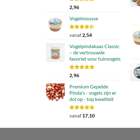
Waardering
2,96
4.78
uit 5
Vogelmousse
Waardering
vanaf
2,54
4.43
uit 5
Vogelpindakaas Classic
– de vertrouwde
favoriet voor tuinvogels
Waardering
2,96
5.00
uit 5
Premium Gepelde
Pinda's - vogels zijn er
dol op - top kwaliteit
Waardering
vanaf
17,10
4.82
uit 5