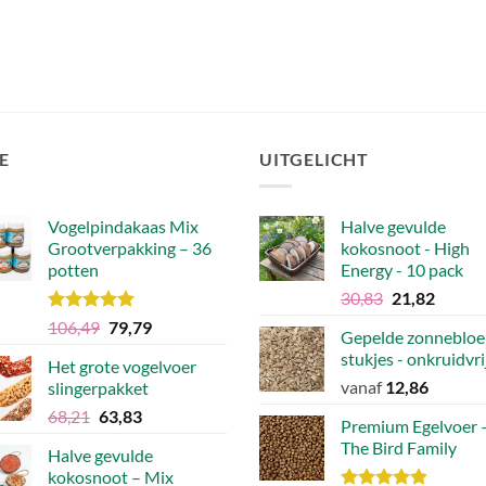
E
UITGELICHT
Vogelpindakaas Mix
Halve gevulde
Grootverpakking – 36
kokosnoot - High
potten
Energy - 10 pack
Oorspronkel
Huidig
30,83
21,82
prijs
prijs
Waardering
Oorspronkelijke
Huidige
106,49
79,79
Gepelde zonnebloe
was:
is:
5.00
uit 5
prijs
prijs
stukjes - onkruidvri
€30,83.
€21,82
Het grote vogelvoer
was:
is:
vanaf
12,86
slingerpakket
€106,49.
€79,79.
Oorspronkelijke
Huidige
68,21
63,83
Premium Egelvoer 
prijs
prijs
The Bird Family
Halve gevulde
was:
is:
kokosnoot – Mix
€68,21.
€63,83.