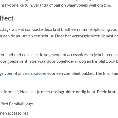
inst voor elke tuin, veranda of balkon waar vogels welkom zijn.
ffect
pslagkrat. Het compacte deco krat biedt een slimme oplossing voor
of aan de muur van een schuur. Door het verzorgde uiterlijk past h
. Vul het met een selectie vogelvoer of accessoires en je hebt een 
r goede ventilatie, waardoor vogelvoer droog en fris blijft, ook bi
gelvoer
of onze
strooivoer
voor een compleet pakket. The Bird Fa
ter formaat, ideaal als je meer opslagruimte nodig hebt. Beide krat
 Bird Family® logo
r en accessoires