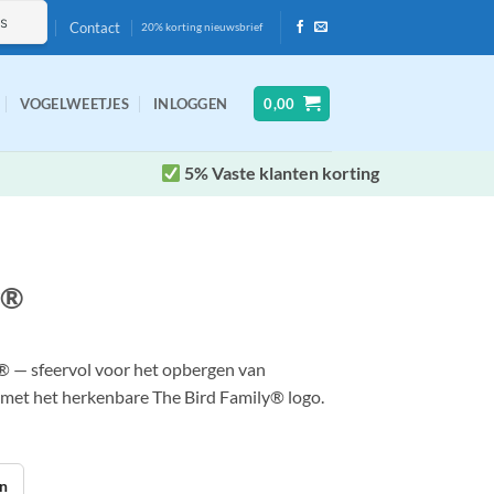
Contact
20% korting nieuwsbrief
VOGELWEETJES
INLOGGEN
0,00
5% Vaste klanten korting
y®
® — sfeervol voor het opbergen van
 met het herkenbare The Bird Family® logo.
n