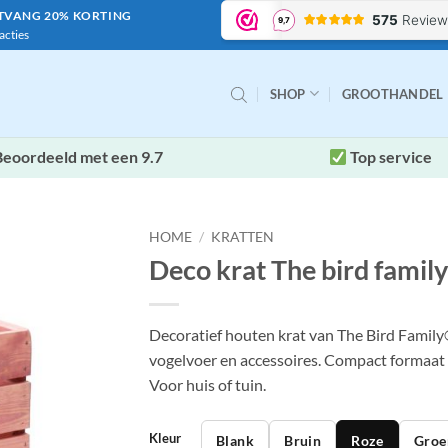
NTVANG 20% KORTING
acties
SHOP
GROOTHANDEL
eoordeeld met een 9.7
Top service
HOME
/
KRATTEN
Deco krat The bird famil
Decoratief houten krat van The Bird Family
Toevoegen
vogelvoer en accessoires. Compact formaat
aan
verlanglijst
Voor huis of tuin.
Kleur
Blank
Bruin
Roze
Groe