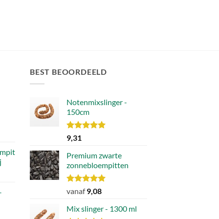
BEST BEOORDEELD
Notenmixslinger -
150cm
ijke
e
Waardering
9,31
5.00
uit 5
mpit
Premium zwarte
j
.
zonnebloempitten
Waardering
vanaf
9,08
–
5.00
uit 5
Mix slinger - 1300 ml