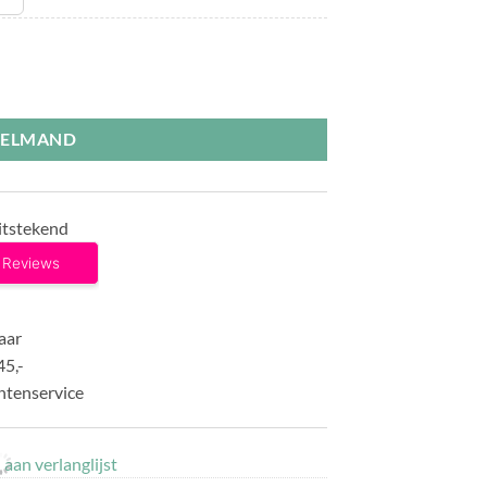
KELMAND
itstekend
aar
45,-
ntenservice
aan verlanglijst