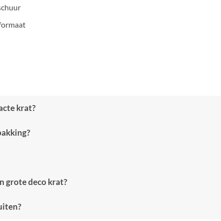
 schuur
 formaat
acte krat?
rpakking?
en grote deco krat?
uiten?