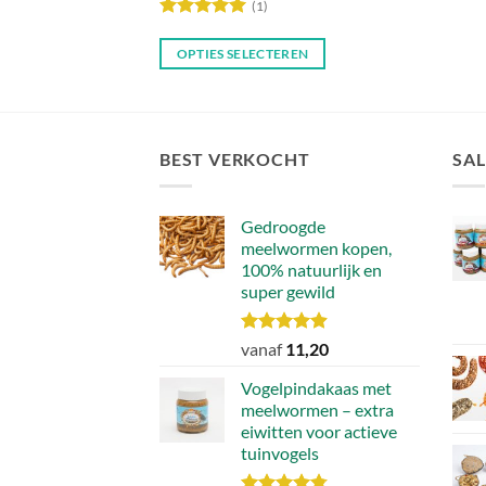
(1)
Waardering
5
uit 5
OPTIES SELECTEREN
Dit
product
heeft
meerdere
BEST VERKOCHT
SAL
variaties.
Deze
Gedroogde
optie
meelwormen kopen,
kan
100% natuurlijk en
gekozen
super gewild
worden
op
Waardering
vanaf
11,20
de
4.90
uit 5
productpagina
Vogelpindakaas met
meelwormen – extra
eiwitten voor actieve
tuinvogels