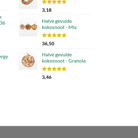
Waardering
3,18
5.00
uit 5
x
Halve gevulde
 36
kokosnoot - Mix
Waardering
36,50
lijke
ge
5.00
uit 5
Halve gevulde
ergy
kokosnoot - Granola
9.
Waardering
3,46
5.00
uit 5